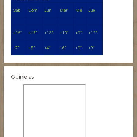
Sáb
Dom
Lun
Mar
Mié
Jue
+
16°
+
15°
+
13°
+
13°
+
9°
+
12°
+
7°
+
5°
+
4°
+
6°
+
9°
+
9°
Quinielas