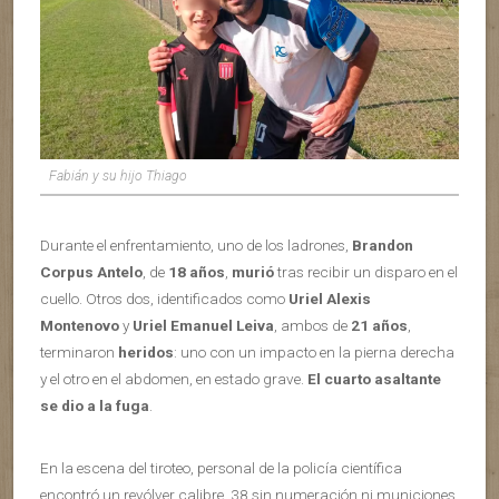
Fabián y su hijo Thiago
Durante el enfrentamiento, uno de los ladrones,
Brandon
Corpus Antelo
, de
18 años
,
murió
tras recibir un disparo en el
cuello. Otros dos, identificados como
Uriel Alexis
Montenovo
y
Uriel Emanuel Leiva
, ambos de
21 años
,
terminaron
heridos
: uno con un impacto en la pierna derecha
y el otro en el abdomen, en estado grave.
El cuarto asaltante
se dio a la fuga
.
En la escena del tiroteo, personal de la policía científica
encontró un revólver calibre .38 sin numeración ni municiones,