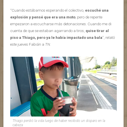
“Cuando estábamos esperando el colectivo,
escuché una
explosión y pensé que era una moto
, pero de repente
empezaron a escucharse más detonaciones. Cuando me di
cuenta de que se estaban agarrando a tiros,
quise tirar al
piso a Thiago, pero ya le había impactado una bala
”, relató
este jueves Fabián a
TN
.
Thiago perdió la vida luego de haber recibido un disparo en la
cabeza