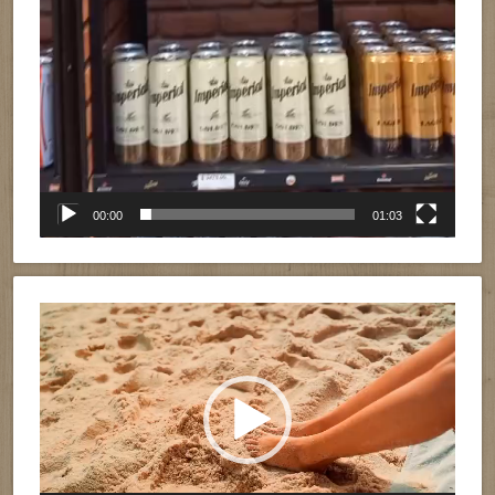
00:00
01:03
Reproductor
de
vídeo