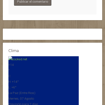
Clima
+
14
°
C
H:
+
14°
L:
+
6°
La Paz (Entre Rios)
Viernes, 07 Agosto
Previsión para 7 días