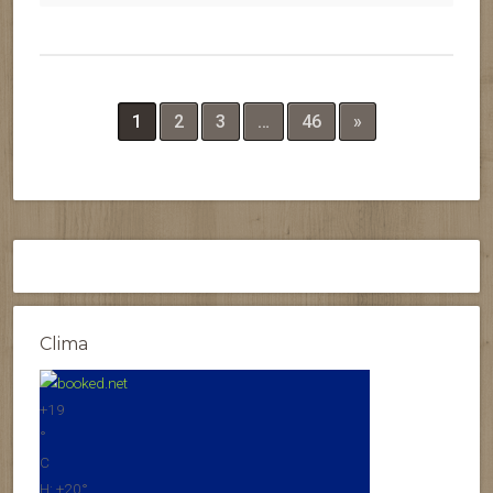
1
2
3
…
46
»
Clima
+
19
°
C
H:
+
20°