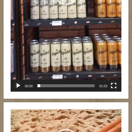
00:00
01:03
Reproductor
de
vídeo