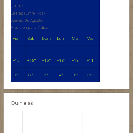
L:
+
10°
La Paz (Entre Rios)
Jueves, 06 Agosto
Previsión para 7 días
Vie
Sáb
Dom
Lun
Mar
Mié
+
15°
+
16°
+
15°
+
13°
+
13°
+
11°
+
6°
+
7°
+
5°
+
4°
+
6°
+
6°
Quinielas