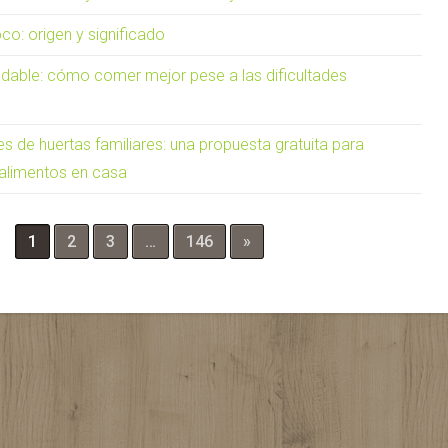
oco: origen y significado
udable: cómo comer mejor pese a las dificultades
res de huertas familiares: una propuesta gratuita para
 alimentos en casa
1
2
3
…
146
»