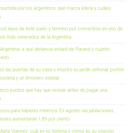
sumida por los argentinos: qué marca lidera y cuáles
g
ió lejos de este suelo y terminó por convertirse en uno de
osos más venerados de la Argentina
 Argentina: a qué distancia estará de Paraná y cuánto
verlo
rió las puertas de su casa y mostró su jardín señorial: portón
bicicleta y un limonero estelar
cinco puntos que hay que revisar antes de pagar una
o
esos para haberes mínimos: En agosto las jubilaciones,
iones aumentarán 1,89 por ciento
aría Vianney: cuál es su historia y cómo es su oración