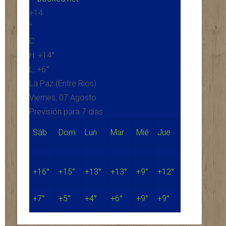
+
14
°
C
H:
+
14°
L:
+
6°
La Paz (Entre Rios)
Viernes, 07 Agosto
Previsión para 7 días
Sáb
Dom
Lun
Mar
Mié
Jue
+
16°
+
15°
+
13°
+
13°
+
9°
+
12°
+
7°
+
5°
+
4°
+
6°
+
9°
+
9°