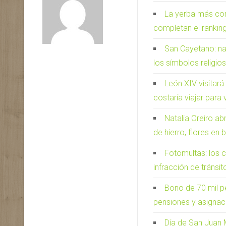
La yerba más con
completan el rankin
San Cayetano: nac
los símbolos religi
León XIV visitará
costaría viajar para 
Natalia Oreiro ab
de hierro, flores en 
Fotomultas: los 
infracción de tránsit
Bono de 70 mil p
pensiones y asignac
Día de San Juan M