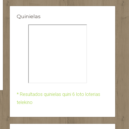
Quinielas
* Resultados quinielas quini 6 loto loterias
telekino