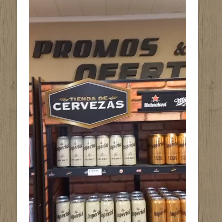
de
vídeo