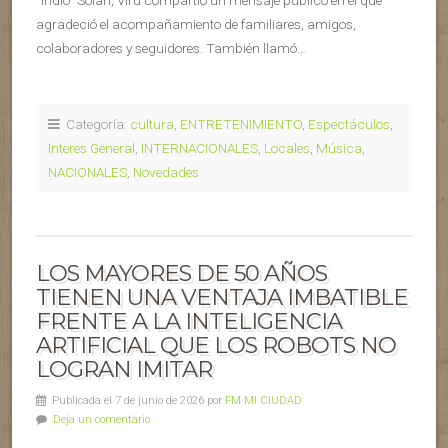
“Indio” Solari, Viru compartió un mensaje público en el que
agradeció el acompañamiento de familiares, amigos,
colaboradores y seguidores. También llamó…
Categoría:
cultura
,
ENTRETENIMIENTO
,
Espectáculos
,
Interes General
,
INTERNACIONALES
,
Locales
,
Música
,
NACIONALES
,
Novedades
LOS MAYORES DE 50 AÑOS
TIENEN UNA VENTAJA IMBATIBLE
FRENTE A LA INTELIGENCIA
ARTIFICIAL QUE LOS ROBOTS NO
LOGRAN IMITAR
Publicada el 7 de junio de 2026 por
FM MI CIUDAD
Deja un comentario