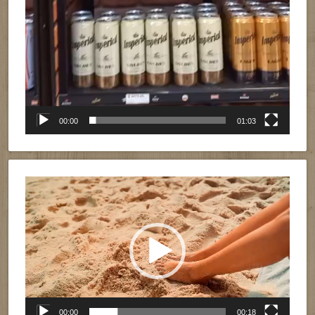
00:00
01:03
Reproductor
de
vídeo
00:00
00:18