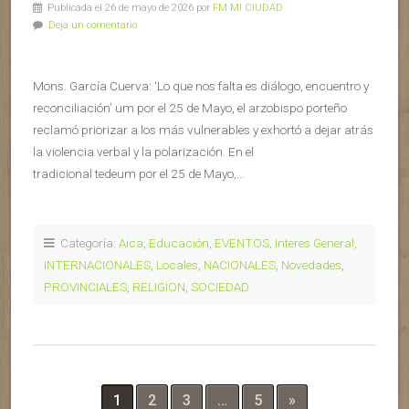
Publicada el 26 de mayo de 2026 por
FM MI CIUDAD
Deja un comentario
Mons. García Cuerva: ‘Lo que nos falta es diálogo, encuentro y
reconciliación’ um por el 25 de Mayo, el arzobispo porteño
reclamó priorizar a los más vulnerables y exhortó a dejar atrás
la violencia verbal y la polarización. En el
tradicional tedeum por el 25 de Mayo,…
Categoría:
Aica
,
Educación
,
EVENTOS
,
Interes General
,
INTERNACIONALES
,
Locales
,
NACIONALES
,
Novedades
,
PROVINCIALES
,
RELIGION
,
SOCIEDAD
1
2
3
…
5
»