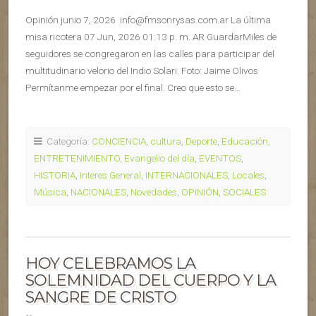
Opinión junio 7, 2026 info@fmsonrysas.com.ar La última
misa ricotera 07 Jun, 2026 01:13 p. m. AR GuardarMiles de
seguidores se congregaron en las calles para participar del
multitudinario velorio del Indio Solari. Foto: Jaime Olivos
Permítanme empezar por el final. Creo que esto se…
Categoría:
CONCIENCIA
,
cultura
,
Deporte
,
Educación
,
ENTRETENIMIENTO
,
Evangelio del día
,
EVENTOS
,
HISTORIA
,
Interes General
,
INTERNACIONALES
,
Locales
,
Música
,
NACIONALES
,
Novedades
,
OPINIÓN
,
SOCIALES
HOY CELEBRAMOS LA
SOLEMNIDAD DEL CUERPO Y LA
SANGRE DE CRISTO