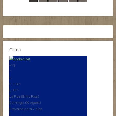
Clima
+
13
°
C
H:
+
16°
L:
+
6°
La Paz (Entre Rios)
Domingo, 09 Agosto
Previsión para 7 días