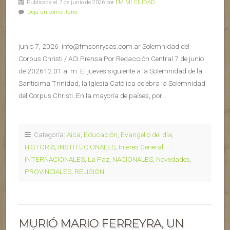
Publicada el 7 de junio de 2026 por
FM MI CIUDAD
Deja un comentario
junio 7, 2026 info@fmsonrysas.com.ar Solemnidad del
Corpus Christi / ACI Prensa Por Redacción Central 7 de junio
de 202612:01 a. m. El jueves siguiente a la Solemnidad de la
Santísima Trinidad, la Iglesia Católica celebra la Solemnidad
del Corpus Christi. En la mayoría de países, por…
Categoría:
Aica
,
Educación
,
Evangelio del día
,
HISTORIA
,
INSTITUCIONALES
,
Interes General
,
INTERNACIONALES
,
La Paz
,
NACIONALES
,
Novedades
,
PROVINCIALES
,
RELIGION
MURIÓ MARIO FERREYRA, UN