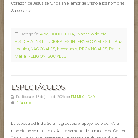
Corazón de Jesús se funda en el amor de Cristo a los hombres.
Su corazón…
Categoría:
Aica
,
CONCIENCIA
,
Evangelio del día
,
HISTORIA
,
INSTITUCIONALES
,
INTERNACIONALES
,
La Paz
,
Locales
,
NACIONALES
,
Novedades
,
PROVINCIALES
,
Radio
Maria
,
RELIGION
,
SOCIALES
ESPECTÁCULOS
Publicada el 13 de junio de 2026 por
FM MI CIUDAD
Deja un comentario
La esposa del Indio Solari agradeció el apoyo recibido: «A la
rebeldía no se renuncia» A una semana de la muerte de Carlos