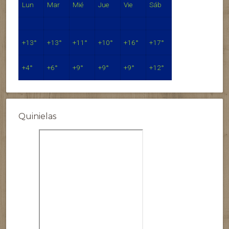
Lun
Mar
Mié
Jue
Vie
Sáb
+
13°
+
13°
+
11°
+
10°
+
16°
+
17°
+
4°
+
6°
+
9°
+
9°
+
9°
+
12°
Quinielas