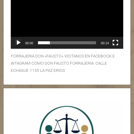
00:00
00:14
FORRAJERIA DON «FAUSTO» VICITANOS EN FACEBOOK E
INTAGRAM COMO DON FAUSTO FORRAJERIA. CALLE
ECHAGUE 1135 LA PAZ ERIOS