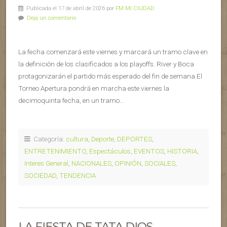
Publicada el 17 de abril de 2026 por
FM MI CIUDAD
Deja un comentario
La fecha comenzará este viernes y marcará un tramo clave en
la definición de los clasificados a los playoffs. River y Boca
protagonizarán el partido más esperado del fin de semana.El
Torneo Apertura pondrá en marcha este viernes la
decimoquinta fecha, en un tramo…
Categoría:
cultura
,
Deporte
,
DEPORTES
,
ENTRETENIMIENTO
,
Espectáculos
,
EVENTOS
,
HISTORIA
,
Interes General
,
NACIONALES
,
OPINIÓN
,
SOCIALES
,
SOCIEDAD
,
TENDENCIA
LA FIESTA DE TATA DIOS