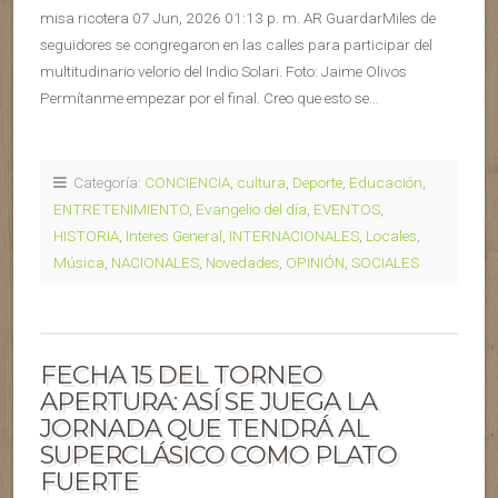
misa ricotera 07 Jun, 2026 01:13 p. m. AR GuardarMiles de
seguidores se congregaron en las calles para participar del
multitudinario velorio del Indio Solari. Foto: Jaime Olivos
Permítanme empezar por el final. Creo que esto se…
Categoría:
CONCIENCIA
,
cultura
,
Deporte
,
Educación
,
ENTRETENIMIENTO
,
Evangelio del día
,
EVENTOS
,
HISTORIA
,
Interes General
,
INTERNACIONALES
,
Locales
,
Música
,
NACIONALES
,
Novedades
,
OPINIÓN
,
SOCIALES
FECHA 15 DEL TORNEO
APERTURA: ASÍ SE JUEGA LA
JORNADA QUE TENDRÁ AL
SUPERCLÁSICO COMO PLATO
FUERTE