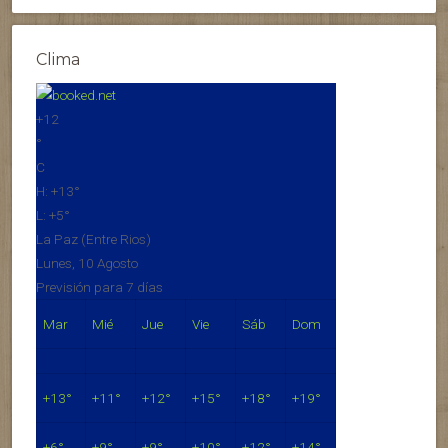
Clima
+
12
°
C
H:
+
13°
L:
+
5°
La Paz (Entre Rios)
Lunes, 10 Agosto
Previsión para 7 días
Mar
Mié
Jue
Vie
Sáb
Dom
+
13°
+
11°
+
12°
+
15°
+
18°
+
19°
+
6°
+
9°
+
9°
+
10°
+
12°
+
14°