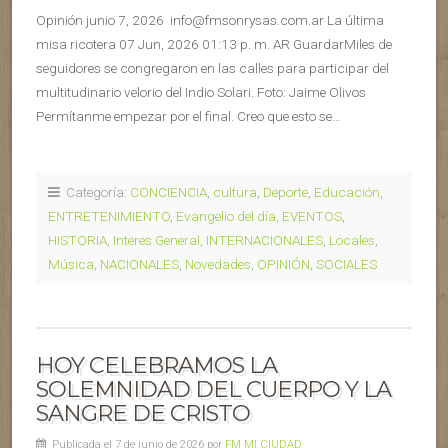
Opinión junio 7, 2026 info@fmsonrysas.com.ar La última
misa ricotera 07 Jun, 2026 01:13 p. m. AR GuardarMiles de
seguidores se congregaron en las calles para participar del
multitudinario velorio del Indio Solari. Foto: Jaime Olivos
Permítanme empezar por el final. Creo que esto se…
Categoría:
CONCIENCIA
,
cultura
,
Deporte
,
Educación
,
ENTRETENIMIENTO
,
Evangelio del día
,
EVENTOS
,
HISTORIA
,
Interes General
,
INTERNACIONALES
,
Locales
,
Música
,
NACIONALES
,
Novedades
,
OPINIÓN
,
SOCIALES
HOY CELEBRAMOS LA
SOLEMNIDAD DEL CUERPO Y LA
SANGRE DE CRISTO
Publicada el 7 de junio de 2026 por
FM MI CIUDAD