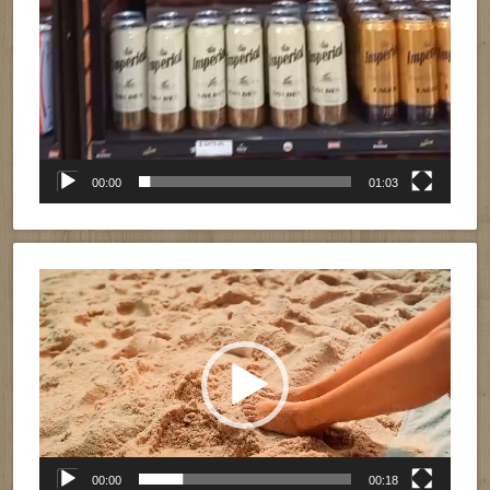
00:00
01:03
Reproductor
de
vídeo
00:00
00:18