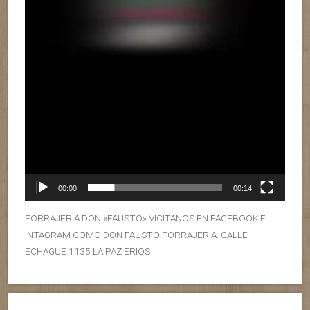
00:00
00:14
FORRAJERIA DON «FAUSTO» VICITANOS EN FACEBOOK E
INTAGRAM COMO DON FAUSTO FORRAJERIA. CALLE
ECHAGUE 1135 LA PAZ ERIOS