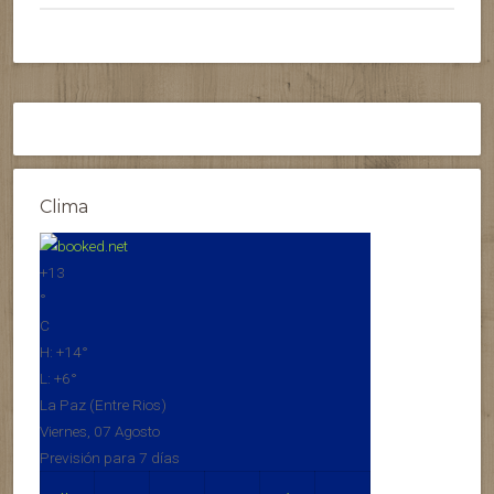
Clima
+
13
°
C
H:
+
14°
L:
+
6°
La Paz (Entre Rios)
Viernes, 07 Agosto
Previsión para 7 días