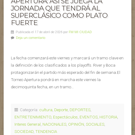
APERTURA: ASÍ SE JUEGA LA
JORNADA QUE TENDRÁ AL
SUPERCLÁSICO COMO PLATO
FUERTE
Publicada el 17 de abril de 2026 por
FM MI CIUDAD
Deja un comentario
La fecha comenzará este viernes y marcará un tramo clave en
la definición de los clasificados a los playoffs. River y Boca
protagonizarán el partido más esperado del fin de semana.El
Torneo Apertura pondrá en marcha este viernes la
decimoquinta fecha, en un tramo…
Categoría:
cultura
,
Deporte
,
DEPORTES
,
ENTRETENIMIENTO
,
Espectáculos
,
EVENTOS
,
HISTORIA
,
Interes General
,
NACIONALES
,
OPINIÓN
,
SOCIALES
,
SOCIEDAD
,
TENDENCIA