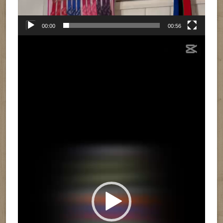
00:00
00:56
Reproductor
de
vídeo