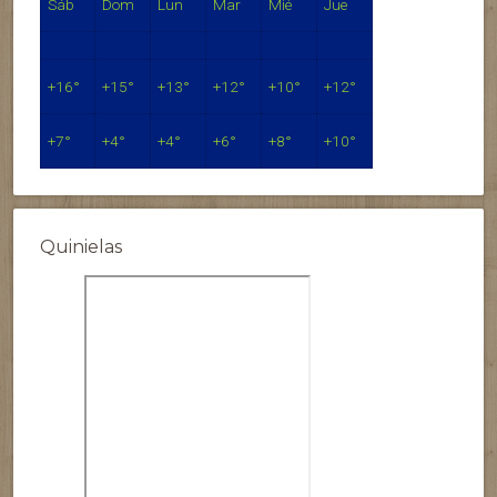
Sáb
Dom
Lun
Mar
Mié
Jue
+
16°
+
15°
+
13°
+
12°
+
10°
+
12°
+
7°
+
4°
+
4°
+
6°
+
8°
+
10°
Quinielas