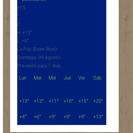
+
15
°
C
H:
+
15°
L:
+
6°
La Paz (Entre Rios)
Domingo, 09 Agosto
Previsión para 7 días
Lun
Mar
Mié
Jue
Vie
Sáb
+
13°
+
13°
+
11°
+
10°
+
15°
+
20°
+
4°
+
6°
+
9°
+
9°
+
9°
+
13°