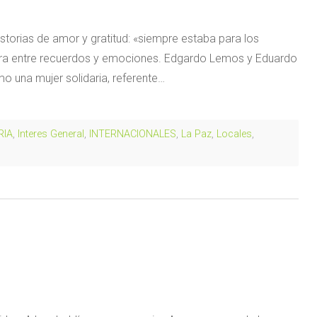
torias de amor y gratitud: «siempre estaba para los
era entre recuerdos y emociones. Edgardo Lemos y Eduardo
una mujer solidaria, referente…
RIA
,
Interes General
,
INTERNACIONALES
,
La Paz
,
Locales
,