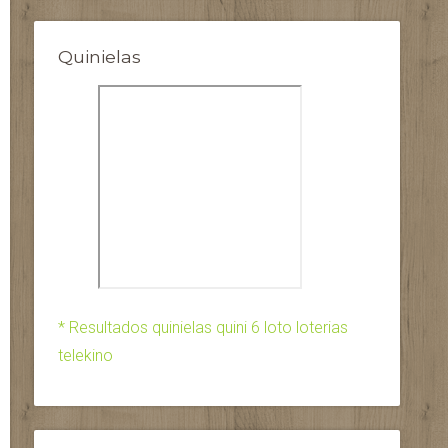
Quinielas
* Resultados quinielas quini 6 loto loterias
telekino