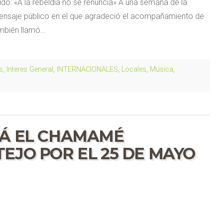
ido: «A la rebeldía no se renuncia» A una semana de la
 mensaje público en el que agradeció el acompañamiento de
ambién llamó…
s
,
Interes General
,
INTERNACIONALES
,
Locales
,
Música
,
RÁ EL CHAMAMÉ
EJO POR EL 25 DE MAYO