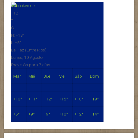
+
12
°
C
H:
+
13°
L:
+
5°
La Paz (Entre Rios)
Lunes, 10 Agosto
Previsión para 7 días
Mar
Mié
Jue
Vie
Sáb
Dom
+
13°
+
11°
+
12°
+
15°
+
18°
+
19°
+
6°
+
9°
+
9°
+
10°
+
12°
+
14°