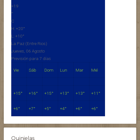
+
19
°
C
H:
+
20°
L:
+
10°
La Paz (Entre Rios)
Jueves, 06 Agosto
Previsión para 7 días
Vie
Sáb
Dom
Lun
Mar
Mié
+
15°
+
16°
+
15°
+
13°
+
13°
+
11°
+
6°
+
7°
+
5°
+
4°
+
6°
+
6°
Quinielas