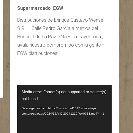
Supermercado EGW
Distribuciones de Enrique Gustavo Wensel
S.R.L . Calle Pedro Garcia a metros del
Hospital de La Paz. «Nuestra trayectoria ,
avala nuestro compromiso con la gente »
EGW distribuciones!
Reproductor
Media error: Format(s) not supported or source(s)
de
not found
vídeo
Descargar archivo: https://fmmiciudad1017.com.ar/wp-
content/uploads/2024/12/VID-20241210-WA0013.mp4?_=1