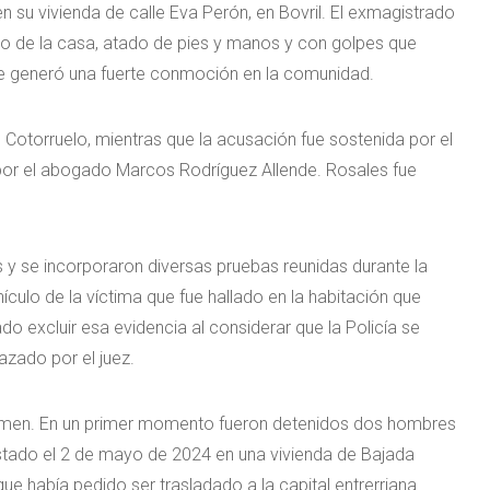
 en su vivienda de calle Eva Perón, en Bovril. El exmagistrado
ho de la casa, atado de pies y manos y con golpes que
ue generó una fuerte conmoción en la comunidad.
l Cotorruelo, mientras que la acusación fue sostenida por el
 por el abogado Marcos Rodríguez Allende. Rosales fue
s y se incorporaron diversas pruebas reunidas durante la
hículo de la víctima que fue hallado en la habitación que
do excluir esa evidencia al considerar que la Policía se
azado por el juez.
rimen. En un primer momento fueron detenidos dos hombres
estado el 2 de mayo de 2024 en una vivienda de Bajada
ue había pedido ser trasladado a la capital entrerriana