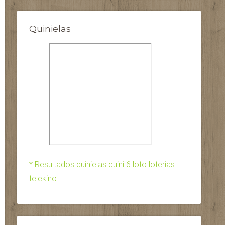
Quinielas
* Resultados quinielas quini 6 loto loterias
telekino