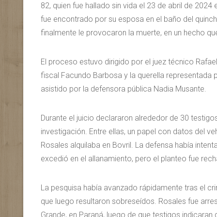
82, quien fue hallado sin vida el 23 de abril de 2024
fue encontrado por su esposa en el baño del quinc
finalmente le provocaron la muerte, en un hecho q
El proceso estuvo dirigido por el juez técnico Rafae
fiscal Facundo Barbosa y la querella representada
asistido por la defensora pública Nadia Musante.
Durante el juicio declararon alrededor de 30 testigo
investigación. Entre ellas, un papel con datos del ve
Rosales alquilaba en Bovril. La defensa había intenta
excedió en el allanamiento, pero el planteo fue rech
La pesquisa había avanzado rápidamente tras el c
que luego resultaron sobreseídos. Rosales fue arr
Grande, en Paraná, luego de que testigos indicaran q