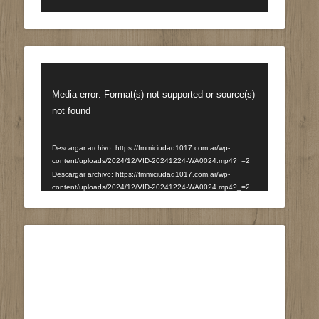
Reproductor
de
Media error: Format(s) not supported or source(s)
vídeo
not found
Descargar archivo: https://fmmiciudad1017.com.ar/wp-
content/uploads/2024/12/VID-20241224-WA0024.mp4?_=2
Descargar archivo: https://fmmiciudad1017.com.ar/wp-
content/uploads/2024/12/VID-20241224-WA0024.mp4?_=2