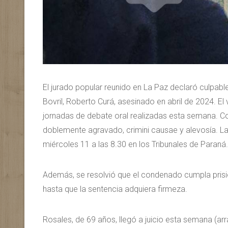
El jurado popular reunido en La Paz declaró culpabl
Bovril, Roberto Curá, asesinado en abril de 2024. El
jornadas de debate oral realizadas esta semana. Co
doblemente agravado, crimini causae y alevosía. La 
miércoles 11 a las 8.30 en los Tribunales de Paraná
Además, se resolvió que el condenado cumpla prisi
hasta que la sentencia adquiera firmeza.
Rosales, de 69 años, llegó a juicio esta semana (a