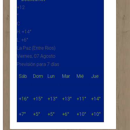
+
12
°
C
H:
+
14°
L:
+
6°
La Paz (Entre Rios)
Viernes, 07 Agosto
Previsión para 7 días
Sáb
Dom
Lun
Mar
Mié
Jue
+
16°
+
15°
+
13°
+
13°
+
11°
+
14°
+
7°
+
5°
+
5°
+
6°
+
10°
+
10°