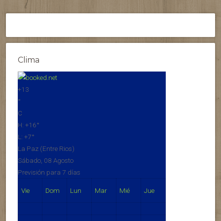
Clima
+
13
°
C
H:
+
16°
L:
+
7°
La Paz (Entre Rios)
Sábado, 08 Agosto
Previsión para 7 días
Vie
Dom
Lun
Mar
Mié
Jue