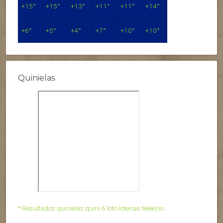
+
15°
+
15°
+
13°
+
11°
+
11°
+
14°
+
6°
+
5°
+
4°
+
7°
+
10°
+
10°
Quinielas
* Resultados quinielas quini 6 loto loterias telekino