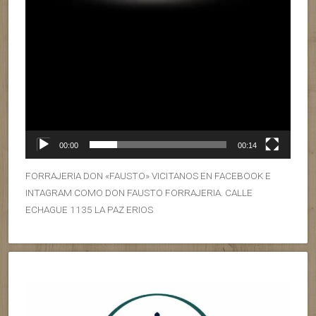
00:00
00:14
FORRAJERIA DON «FAUSTO» VICITANOS EN FACEBOOK E
INTAGRAM COMO DON FAUSTO FORRAJERIA. CALLE
ECHAGUE 1135 LA PAZ ERIOS