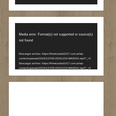
Reproductor
de
Media error: Format(s) not supported or source(s)
vídeo
not found
Descargar archivo: https://fmmiciudad1017.com.ar/wp-
content/uploads/2024/12/VID-20241224-WA0024.mp4?_=2
Descargar archivo: https://fmmiciudad1017.com.ar/wp-
content/uploads/2024/12/VID-20241224-WA0024.mp4?_=2