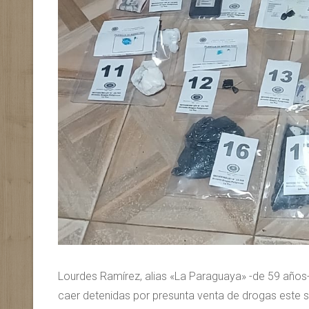
Lourdes Ramírez, alias «La Paraguaya» -de 59 años- 
caer detenidas por presunta venta de drogas este 