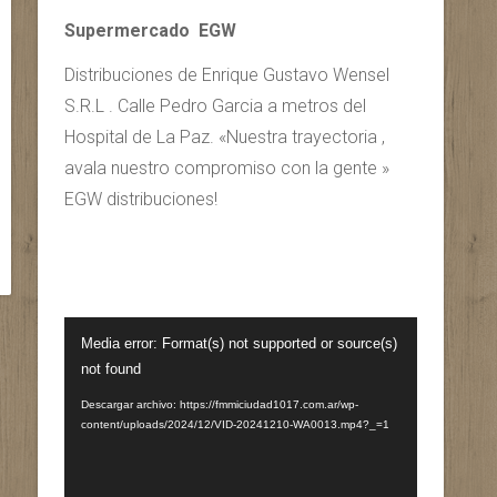
Supermercado EGW
Distribuciones de Enrique Gustavo Wensel
S.R.L . Calle Pedro Garcia a metros del
Hospital de La Paz. «Nuestra trayectoria ,
avala nuestro compromiso con la gente »
EGW distribuciones!
Reproductor
Media error: Format(s) not supported or source(s)
de
not found
vídeo
Descargar archivo: https://fmmiciudad1017.com.ar/wp-
content/uploads/2024/12/VID-20241210-WA0013.mp4?_=1