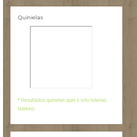
Quinielas
* Resultados quinielas quini 6 loto loterias
telekino