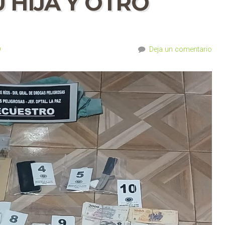
 HIJA Y OTRO
D
Deja un comentario