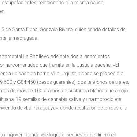
e estupefacientes, relacionado a la misma causa,
en.
 15 de Santa Elena, Gonzalo Rivero, quien brindó detalles de
ante la madrugada.
partamental La Paz llevó adelante dos allanamientos
or narcomenudeo que tramita en la Justicia paceña. «El
ienda ubicada en barrio Villa Urquiza, donde se procedió al
9.500 y ₲84.450 (pesos guaraníes), dos teléfonos celulares,
demás de más de 100 gramos de sustancia blanca que arrojó
ihuana, 19 semillas de cannabis sativa y una motocicleta
vivienda de «La Paraguaya», donde resultaron detenidas ella
ito Irigoyen, donde «se logró el secuestro de dinero en