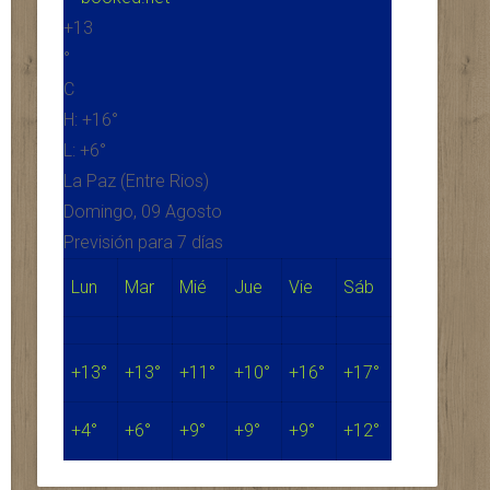
+
13
°
C
H:
+
16°
L:
+
6°
La Paz (Entre Rios)
Domingo, 09 Agosto
Previsión para 7 días
Lun
Mar
Mié
Jue
Vie
Sáb
+
13°
+
13°
+
11°
+
10°
+
16°
+
17°
+
4°
+
6°
+
9°
+
9°
+
9°
+
12°