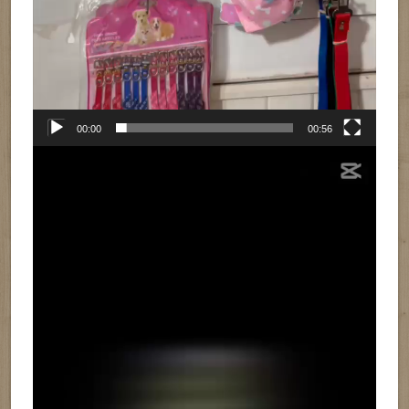
00:00
00:56
Reproductor
de
vídeo