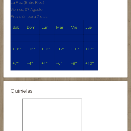
La Paz (Entre Rios)
Viernes, 07 Agosto
Previsión para 7 días
Sáb
Dom
Lun
Mar
Mié
Jue
+
16°
+
15°
+
13°
+
12°
+
10°
+
12°
+
7°
+
4°
+
4°
+
6°
+
8°
+
10°
Quinielas