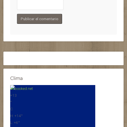
Clima
+
13
°
C
H:
+
14°
L:
+
6°