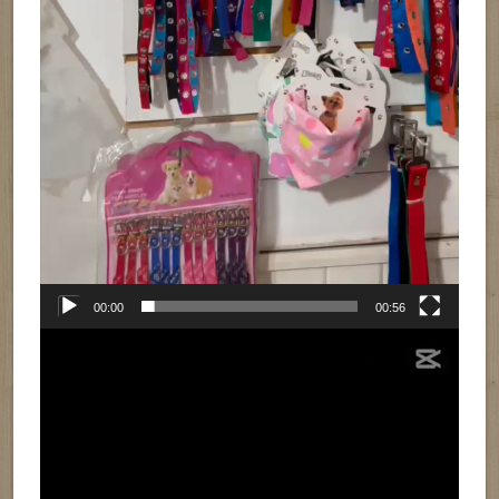
00:00
00:56
Reproductor
de
vídeo