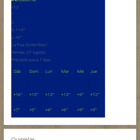
+
13
°
C
H:
+
14°
L:
+
6°
La Paz (Entre Rios)
Viernes, 07 Agosto
Previsión para 7 días
Sáb
Dom
Lun
Mar
Mié
Jue
+
16°
+
15°
+
13°
+
13°
+
9°
+
12°
+
7°
+
5°
+
4°
+
6°
+
9°
+
9°
Quinielas