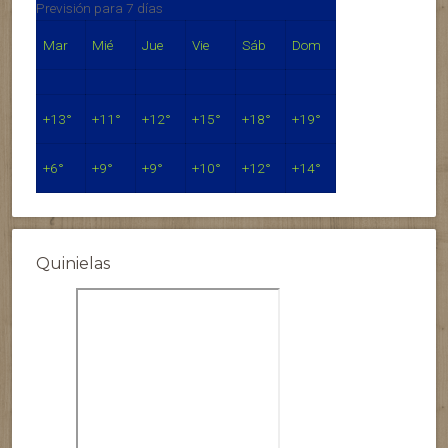
Previsión para 7 días
Mar
Mié
Jue
Vie
Sáb
Dom
+
13°
+
11°
+
12°
+
15°
+
18°
+
19°
+
6°
+
9°
+
9°
+
10°
+
12°
+
14°
Quinielas