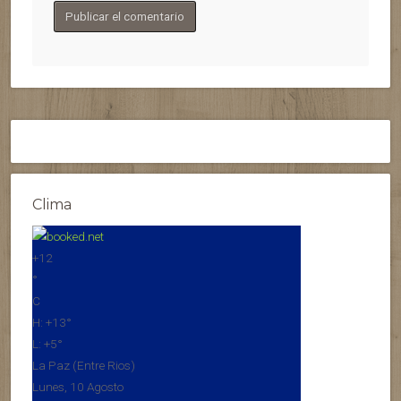
Clima
+
12
°
C
H:
+
13°
L:
+
5°
La Paz (Entre Rios)
Lunes, 10 Agosto