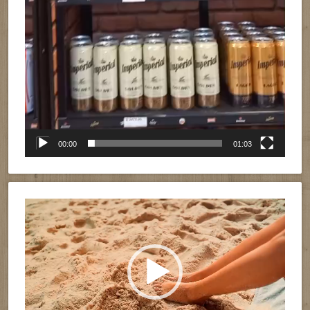
00:00
01:03
Reproductor
de
vídeo