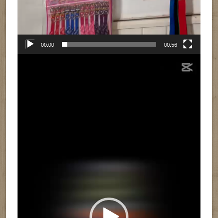
00:00
00:56
Reproductor
de
vídeo