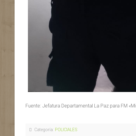
Fuente: Jefatura Departamental La Paz para FM «Mi
Categoría:
POLICIALES