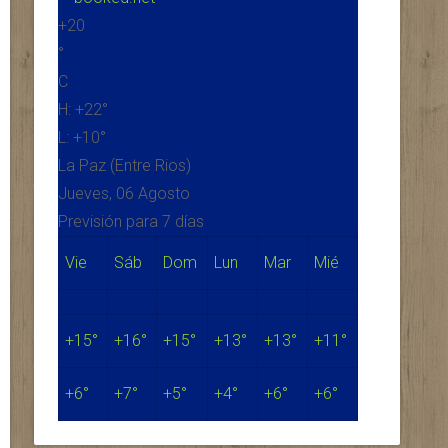
+
20
°
C
H:
+
22°
L:
+
10°
La Paz (Entre Rios)
Jueves, 06 Agosto
Previsión para 7 días
Vie
Sáb
Dom
Lun
Mar
Mié
+
15°
+
16°
+
15°
+
13°
+
13°
+
11°
+
6°
+
7°
+
5°
+
4°
+
6°
+
6°