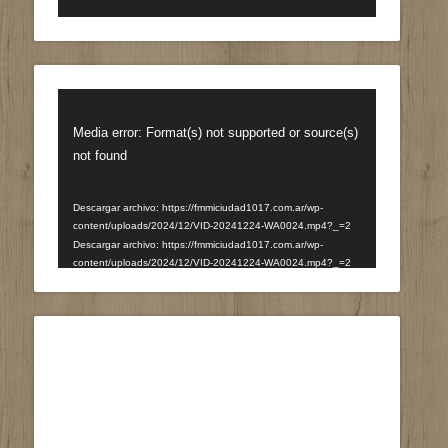
Reproductor
de
Media error: Format(s) not supported or source(s)
vídeo
not found
Descargar archivo: https://fmmiciudad1017.com.ar/wp-
content/uploads/2024/12/VID-20241224-WA0024.mp4?_=2
Descargar archivo: https://fmmiciudad1017.com.ar/wp-
content/uploads/2024/12/VID-20241224-WA0024.mp4?_=2