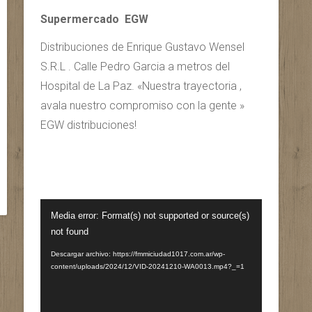
Supermercado EGW
Distribuciones de Enrique Gustavo Wensel
S.R.L . Calle Pedro Garcia a metros del
Hospital de La Paz. «Nuestra trayectoria ,
avala nuestro compromiso con la gente »
EGW distribuciones!
Reproductor
Media error: Format(s) not supported or source(s)
de
not found
vídeo
Descargar archivo: https://fmmiciudad1017.com.ar/wp-
content/uploads/2024/12/VID-20241210-WA0013.mp4?_=1