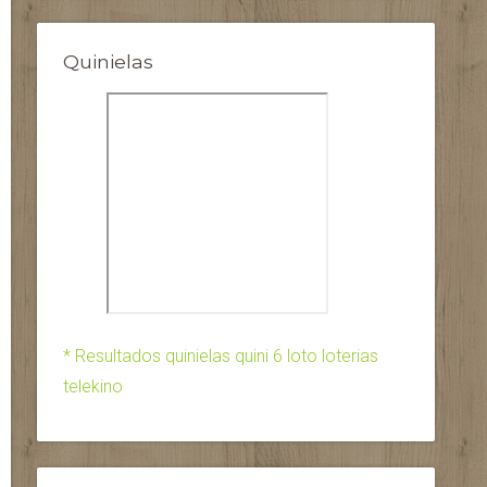
Quinielas
* Resultados quinielas quini 6 loto loterias
telekino