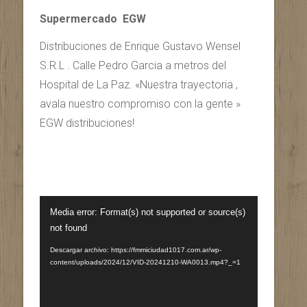
Supermercado EGW
Distribuciones de Enrique Gustavo Wensel
S.R.L . Calle Pedro Garcia a metros del
Hospital de La Paz. «Nuestra trayectoria ,
avala nuestro compromiso con la gente »
EGW distribuciones!
Reproductor
Media error: Format(s) not supported or source(s)
de
not found
vídeo
Descargar archivo: https://fmmiciudad1017.com.ar/wp-
content/uploads/2024/12/VID-20241210-WA0013.mp4?_=1