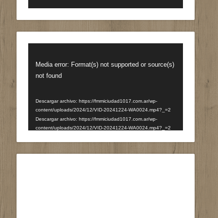
Reproductor
de
Media error: Format(s) not supported or source(s)
vídeo
not found
Descargar archivo: https://fmmiciudad1017.com.ar/wp-
content/uploads/2024/12/VID-20241224-WA0024.mp4?_=2
Descargar archivo: https://fmmiciudad1017.com.ar/wp-
content/uploads/2024/12/VID-20241224-WA0024.mp4?_=2