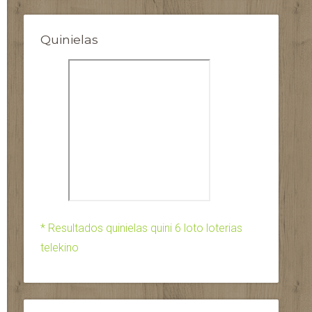
Quinielas
* Resultados quinielas quini 6 loto loterias
telekino