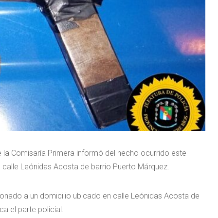
 la Comisaría Primera informó del hecho ocurrido este
 calle Leónidas Acosta de barrio Puerto Márquez.
sionado a un domicilio ubicado en calle Leónidas Acosta de
a el parte policial.