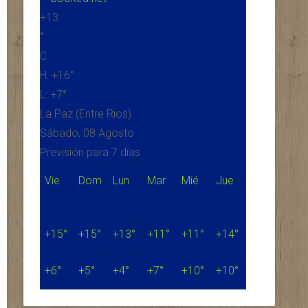
+
13
°
C
H:
+
16°
L:
+
7°
La Paz (Entre Rios)
Sábado, 08 Agosto
Previsión para 7 días
Vie
Dom
Lun
Mar
Mié
Jue
+
15°
+
15°
+
13°
+
11°
+
11°
+
14°
+
6°
+
5°
+
4°
+
7°
+
10°
+
10°