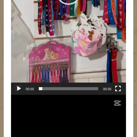
00:00
00:56
Reproductor
de
vídeo