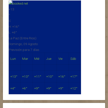
+
13
°
C
H:
+
16°
L:
+
6°
La Paz (Entre Rios)
Domingo, 09 Agosto
Previsión para 7 días
Lun
Mar
Mié
Jue
Vie
Sáb
+
13°
+
13°
+
11°
+
10°
+
16°
+
17°
+
4°
+
6°
+
9°
+
9°
+
9°
+
12°