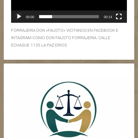
00:00
00:14
FORRAJERIA DON «FAUSTO» VICITANOS EN FACEBOOK E
INTAGRAM COMO DON FAUSTO FORRAJERIA. CALLE
ECHAGUE 1135 LA PAZ ERIOS