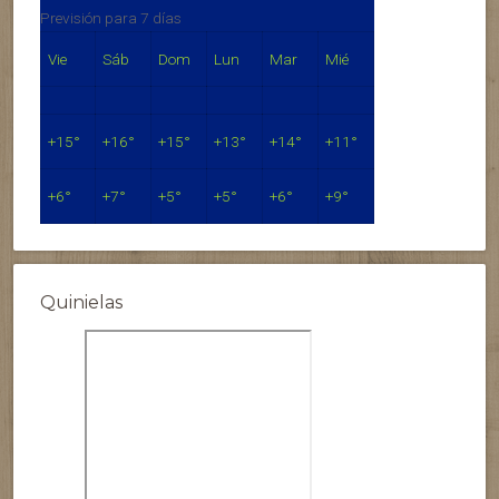
Previsión para 7 días
Vie
Sáb
Dom
Lun
Mar
Mié
+
15°
+
16°
+
15°
+
13°
+
14°
+
11°
+
6°
+
7°
+
5°
+
5°
+
6°
+
9°
Quinielas