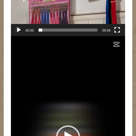
00:00
00:56
Reproductor
de
vídeo