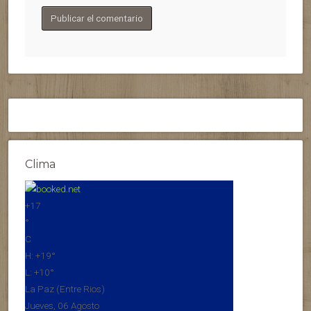
Clima
+
17
°
C
H:
+
19°
L:
+
10°
La Paz (Entre Rios)
Jueves, 06 Agosto