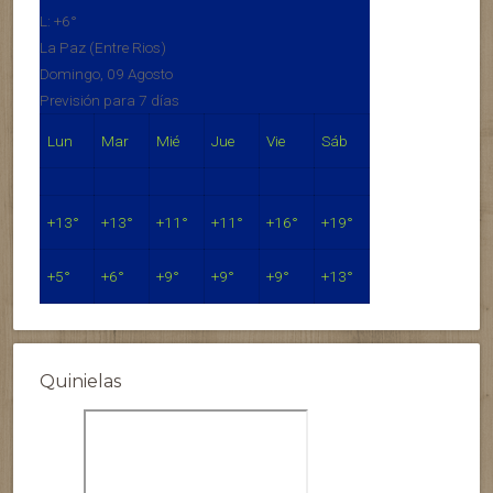
L:
+
6°
La Paz (Entre Rios)
Domingo, 09 Agosto
Previsión para 7 días
Lun
Mar
Mié
Jue
Vie
Sáb
+
13°
+
13°
+
11°
+
11°
+
16°
+
19°
+
5°
+
6°
+
9°
+
9°
+
9°
+
13°
Quinielas