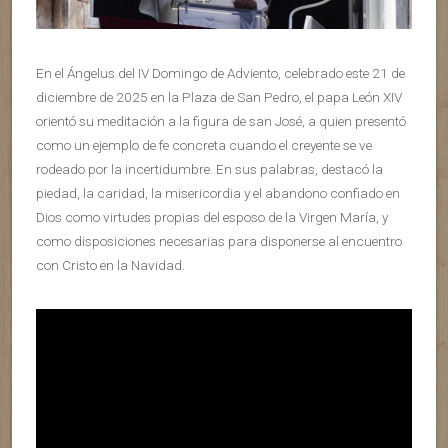
En el Ángelus del IV Domingo de Adviento, celebrado este 21 de
diciembre de 2025 en la Plaza de San Pedro, el papa León XIV
orientó su meditación a la figura de san José, a quien presentó
como un ejemplo de fe concreta cuando el creyente se ve
rodeado por la incertidumbre. En sus palabras, destacó la
piedad, la caridad, la misericordia y el abandono confiado en
Dios como virtudes propias del esposo de la Virgen María, y
como disposiciones necesarias para disponerse al encuentro
con Cristo en la Navidad.