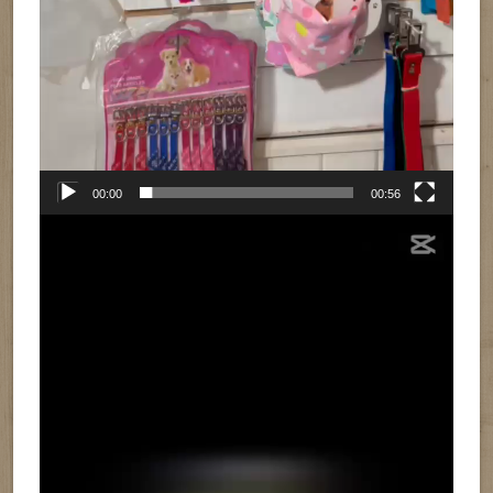
00:00
00:56
Reproductor
de
vídeo