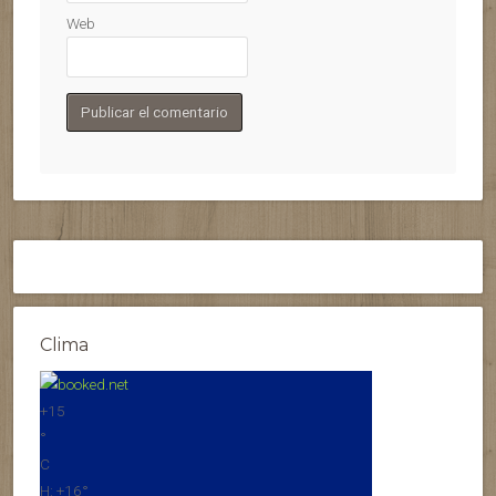
Web
Clima
+
15
°
C
H:
+
16°