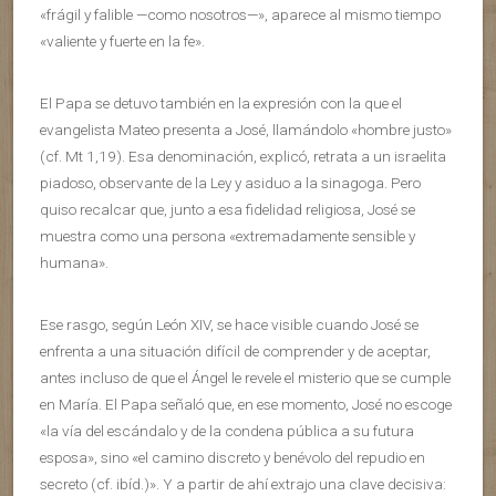
«frágil y falible —como nosotros—», aparece al mismo tiempo
«valiente y fuerte en la fe».
El Papa se detuvo también en la expresión con la que el
evangelista Mateo presenta a José, llamándolo «hombre justo»
(cf. Mt 1,19). Esa denominación, explicó, retrata a un israelita
piadoso, observante de la Ley y asiduo a la sinagoga. Pero
quiso recalcar que, junto a esa fidelidad religiosa, José se
muestra como una persona «extremadamente sensible y
humana».
Ese rasgo, según León XIV, se hace visible cuando José se
enfrenta a una situación difícil de comprender y de aceptar,
antes incluso de que el Ángel le revele el misterio que se cumple
en María. El Papa señaló que, en ese momento, José no escoge
«la vía del escándalo y de la condena pública a su futura
esposa», sino «el camino discreto y benévolo del repudio en
secreto (cf. ibíd.)». Y a partir de ahí extrajo una clave decisiva: