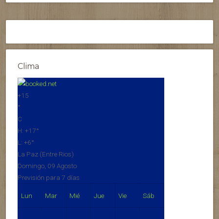
Clima
+
15
°
C
H:
+
17°
L:
+
6°
La Paz (Entre Rios)
Domingo, 09 Agosto
Previsión para 7 días
Lun
Mar
Mié
Jue
Vie
Sáb