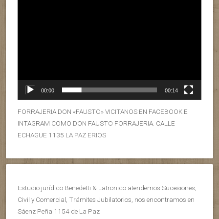
00:00
00:14
FORRAJERIA DON «FAUSTO» VICITANOS EN FACEBOOK E
INTAGRAM COMO DON FAUSTO FORRAJERIA. CALLE
ECHAGUE 1135 LA PAZ ERIOS
Estudio jurídico Benedetti & Latronico atendemos Sucesiones,
Civil y Comercial, Trámites Jubilatorios, nos encontramos en
Sáenz Peña 1154 de La Paz