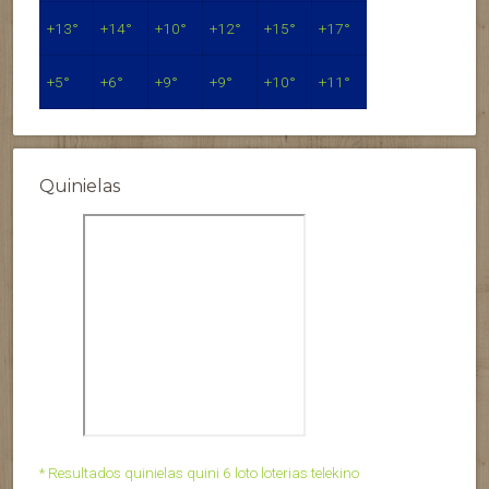
+
13°
+
14°
+
10°
+
12°
+
15°
+
17°
+
5°
+
6°
+
9°
+
9°
+
10°
+
11°
Quinielas
* Resultados quinielas quini 6 loto loterias telekino