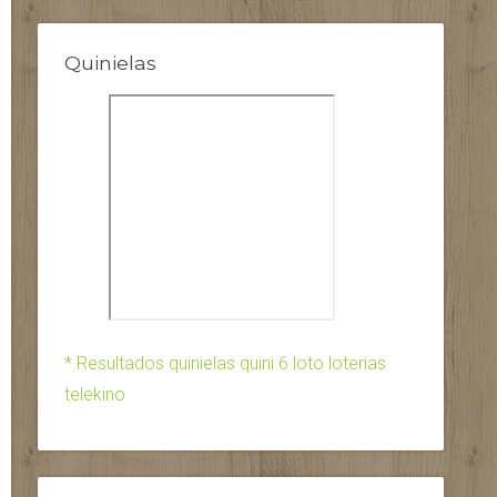
Quinielas
* Resultados quinielas quini 6 loto loterias
telekino