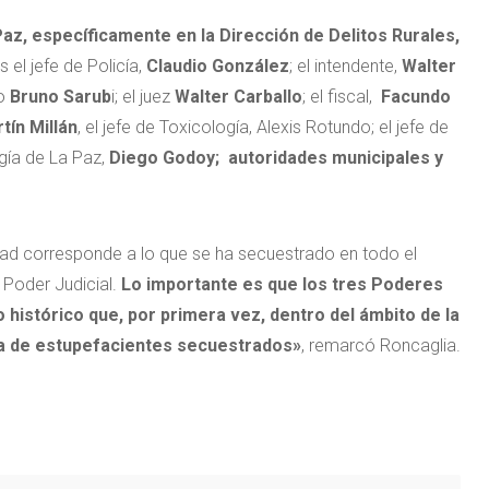
az, específicamente en la Dirección de Delitos Rurales,
 el jefe de Policía,
Claudio González
; el intendente,
Walter
do
Bruno Sarub
i; el juez
Walter Carballo
; el fiscal,
Facundo
tín Millán
, el jefe de Toxicología, Alexis Rotundo; el jefe de
ogía de La Paz,
Diego Godoy; autoridades municipales y
ad corresponde a lo que se ha secuestrado en todo el
l Poder Judicial.
Lo importante es que los tres Poderes
histórico que, por primera vez, dentro del ámbito de la
ema de estupefacientes secuestrados»
, remarcó Roncaglia.