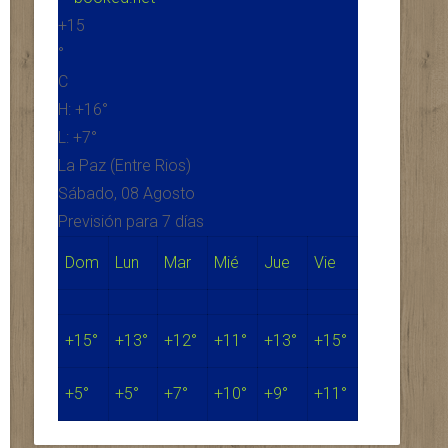
+
15
°
C
H:
+
16°
L:
+
7°
La Paz (Entre Rios)
Sábado, 08 Agosto
Previsión para 7 días
Dom
Lun
Mar
Mié
Jue
Vie
+
15°
+
13°
+
12°
+
11°
+
13°
+
15°
+
5°
+
5°
+
7°
+
10°
+
9°
+
11°