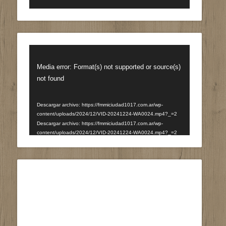
Reproductor
de
Media error: Format(s) not supported or source(s)
vídeo
not found
Descargar archivo: https://fmmiciudad1017.com.ar/wp-
content/uploads/2024/12/VID-20241224-WA0024.mp4?_=2
Descargar archivo: https://fmmiciudad1017.com.ar/wp-
content/uploads/2024/12/VID-20241224-WA0024.mp4?_=2