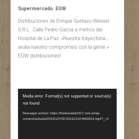
Supermercado EGW
Distribuciones de Enrique Gustavo Wensel
S.R.L . Calle Pedro Garcia a metros del
Hospital de La Paz. «Nuestra trayectoria ,
avala nuestro compromiso con la gente »
EGW distribuciones!
Reproductor
Media error: Format(s) not supported or source(s)
de
not found
vídeo
Descargar archivo: https://fmmiciudad1017.com.ar/wp-
content/uploads/2024/12/VID-20241210-WA0013.mp4?_=1