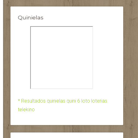
Quinielas
* Resultados quinielas quini 6 loto loterias
telekino