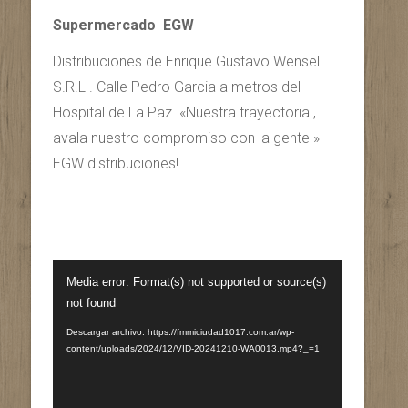
Supermercado EGW
Distribuciones de Enrique Gustavo Wensel
S.R.L . Calle Pedro Garcia a metros del
Hospital de La Paz. «Nuestra trayectoria ,
avala nuestro compromiso con la gente »
EGW distribuciones!
Reproductor
Media error: Format(s) not supported or source(s)
de
not found
vídeo
Descargar archivo: https://fmmiciudad1017.com.ar/wp-
content/uploads/2024/12/VID-20241210-WA0013.mp4?_=1