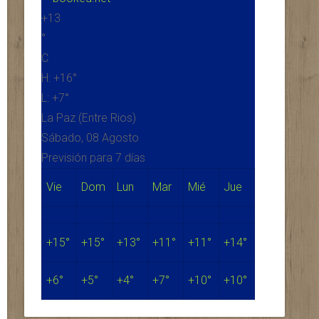
+
13
°
C
H:
+
16°
L:
+
7°
La Paz (Entre Rios)
Sábado, 08 Agosto
Previsión para 7 días
Vie
Dom
Lun
Mar
Mié
Jue
+
15°
+
15°
+
13°
+
11°
+
11°
+
14°
+
6°
+
5°
+
4°
+
7°
+
10°
+
10°