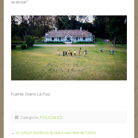
avanzar”.
Fuente: Diario La Paz
Categoría:
POLICIALES
←
Un pitbull mordió en la cara a una nena de 5 años