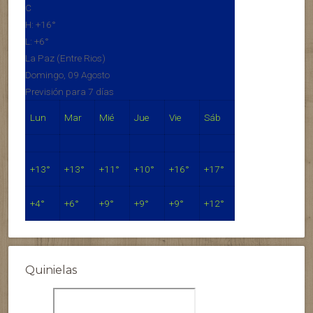
C
H:
+
16°
L:
+
6°
La Paz (Entre Rios)
Domingo, 09 Agosto
Previsión para 7 días
Lun
Mar
Mié
Jue
Vie
Sáb
+
13°
+
13°
+
11°
+
10°
+
16°
+
17°
+
4°
+
6°
+
9°
+
9°
+
9°
+
12°
Quinielas