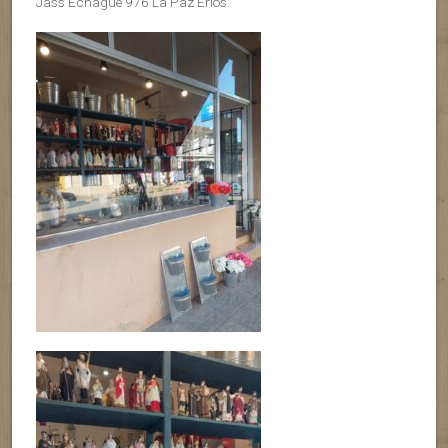
Jass Echague 976 La Paz Erios.