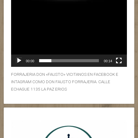
00:00
00:14
FORRAJERIA DON «FAUSTO» VICITANOS EN FACEBOOK E
INTAGRAM COMO DON FAUSTO FORRAJERIA. CALLE
ECHAGUE 1135 LA PAZ ERIOS