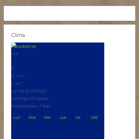
Clima
+
15
°
C
H:
+
15°
L:
+
6°
La Paz (Entre Rios)
Domingo, 09 Agosto
Previsión para 7 días
Lun
Mar
Mié
Jue
Vie
Sáb