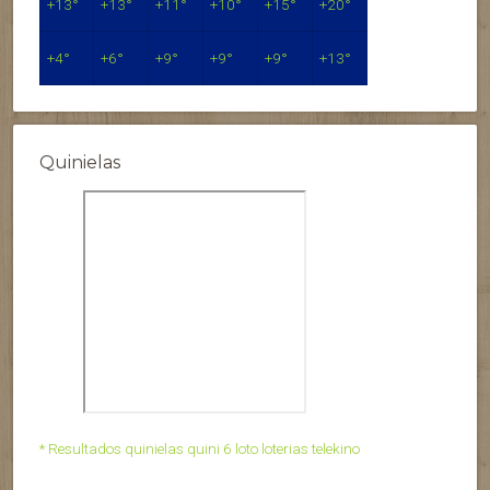
+
13°
+
13°
+
11°
+
10°
+
15°
+
20°
+
4°
+
6°
+
9°
+
9°
+
9°
+
13°
Quinielas
* Resultados quinielas quini 6 loto loterias telekino