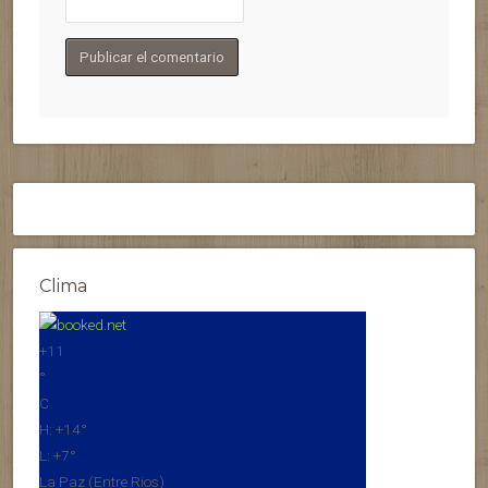
Clima
+
11
°
C
H:
+
14°
L:
+
7°
La Paz (Entre Rios)