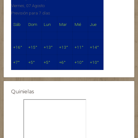
Viernes, 07 Agosto
Previsión para 7 días
Sáb
Dom
Lun
Mar
Mié
Jue
+
16°
+
15°
+
13°
+
13°
+
11°
+
14°
+
7°
+
5°
+
5°
+
6°
+
10°
+
10°
Quinielas