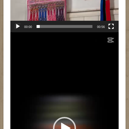
00:00
00:56
Reproductor
de
vídeo