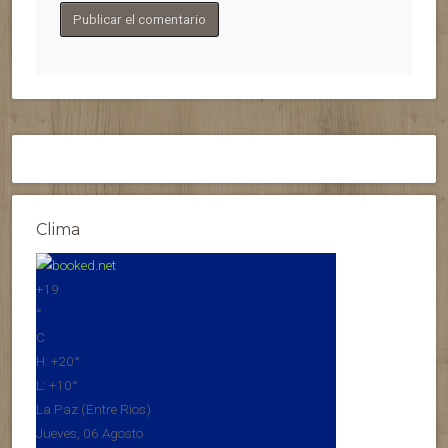
Clima
+
19
°
C
H:
+
20°
L:
+
10°
La Paz (Entre Rios)
Jueves, 06 Agosto