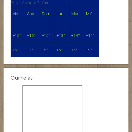
Previsión para 7 días
Vie
Sáb
Dom
Lun
Mar
Mié
+
15°
+
16°
+
15°
+
13°
+
14°
+
11°
+
6°
+
7°
+
5°
+
5°
+
6°
+
9°
Quinielas