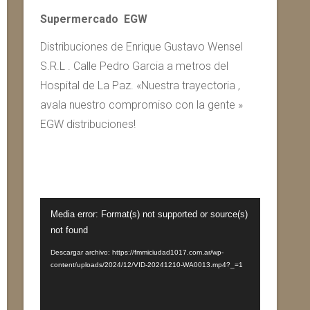
Supermercado EGW
Distribuciones de Enrique Gustavo Wensel
S.R.L . Calle Pedro Garcia a metros del
Hospital de La Paz. «Nuestra trayectoria ,
avala nuestro compromiso con la gente »
EGW distribuciones!
Reproductor
Media error: Format(s) not supported or source(s)
de
not found
vídeo
Descargar archivo: https://fmmiciudad1017.com.ar/wp-
content/uploads/2024/12/VID-20241210-WA0013.mp4?_=1