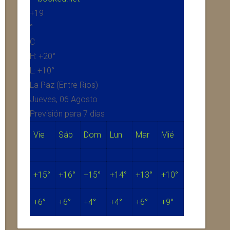
+
19
°
C
H:
+
20°
L:
+
10°
La Paz (Entre Rios)
Jueves, 06 Agosto
Previsión para 7 días
Vie
Sáb
Dom
Lun
Mar
Mié
+
15°
+
16°
+
15°
+
14°
+
13°
+
10°
+
6°
+
6°
+
4°
+
4°
+
6°
+
9°