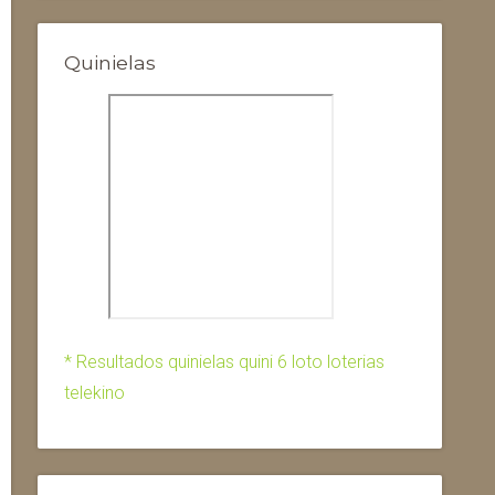
Quinielas
* Resultados quinielas quini 6 loto loterias
telekino