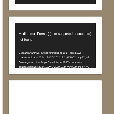
Reproductor
de
Media error: Format(s) not supported or source(s)
vídeo
not found
Descargar archivo: https://fmmiciudad1017.com.ar/wp-
content/uploads/2024/12/VID-20241224-WA0024.mp4?_=2
Descargar archivo: https://fmmiciudad1017.com.ar/wp-
content/uploads/2024/12/VID-20241224-WA0024.mp4?_=2