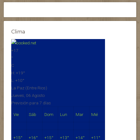
Clima
+
17
°
C
H:
+
19°
L:
+
10°
La Paz (Entre Rios)
Jueves, 06 Agosto
Previsión para 7 días
Vie
Sáb
Dom
Lun
Mar
Mié
+
15°
+
16°
+
15°
+
13°
+
14°
+
11°