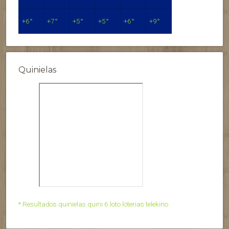
+
6°
+
7°
+
5°
+
5°
+
6°
+
9°
Quinielas
* Resultados quinielas quini 6 loto loterias telekino