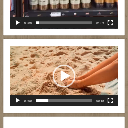
00:00
01:03
Reproductor
de
vídeo
00:00
00:18