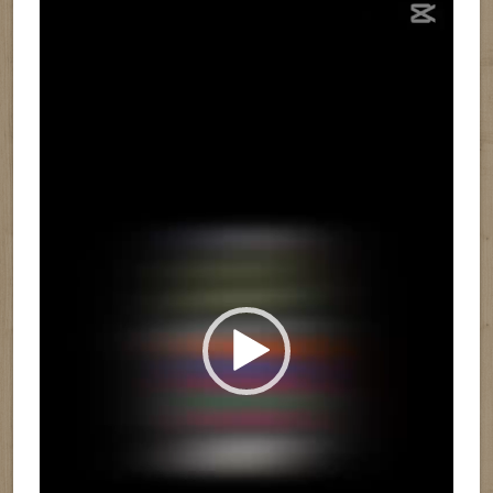
de
vídeo