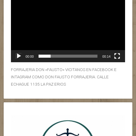
00:00
00:14
FORRAJERIA DON «FAUSTO» VICITANOS EN FACEBOOK E
INTAGRAM COMO DON FAUSTO FORRAJERIA. CALLE
ECHAGUE 1135 LA PAZ ERIOS