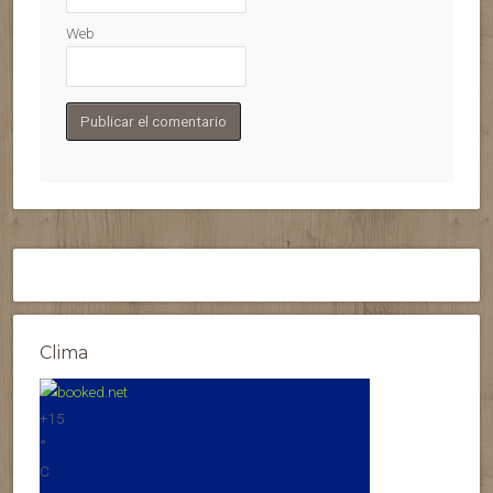
Web
Clima
+
15
°
C