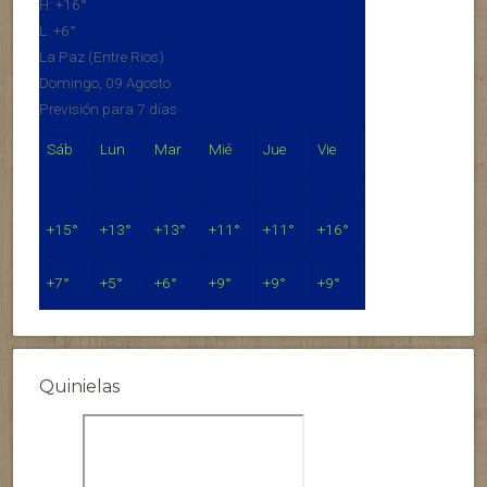
H:
+
16°
L:
+
6°
La Paz (Entre Rios)
Domingo, 09 Agosto
Previsión para 7 días
Sáb
Lun
Mar
Mié
Jue
Vie
+
15°
+
13°
+
13°
+
11°
+
11°
+
16°
+
7°
+
5°
+
6°
+
9°
+
9°
+
9°
Quinielas