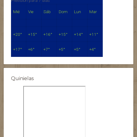
Previsión para 7 días
Mié
Vie
Sáb
Dom
Lun
Mar
+
20°
+
15°
+
16°
+
15°
+
14°
+
11°
+
17°
+
6°
+
7°
+
5°
+
5°
+
4°
Quinielas