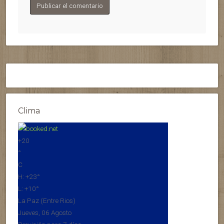
Clima
+
20
°
C
H:
+
23°
L:
+
10°
La Paz (Entre Rios)
Jueves, 06 Agosto