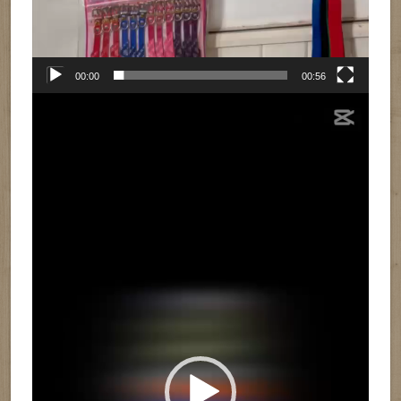
00:00
00:56
Reproductor
de
vídeo