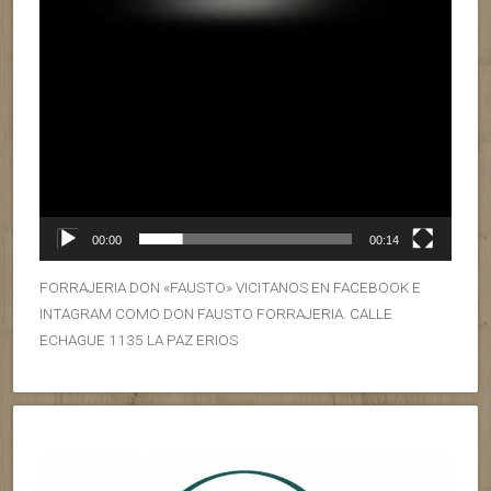
00:00
00:14
FORRAJERIA DON «FAUSTO» VICITANOS EN FACEBOOK E
INTAGRAM COMO DON FAUSTO FORRAJERIA. CALLE
ECHAGUE 1135 LA PAZ ERIOS