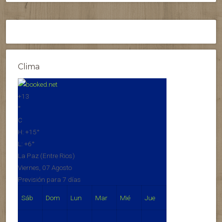
Clima
+
13
°
C
H:
+
15°
L:
+
6°
La Paz (Entre Rios)
Viernes, 07 Agosto
Previsión para 7 días
Sáb
Dom
Lun
Mar
Mié
Jue