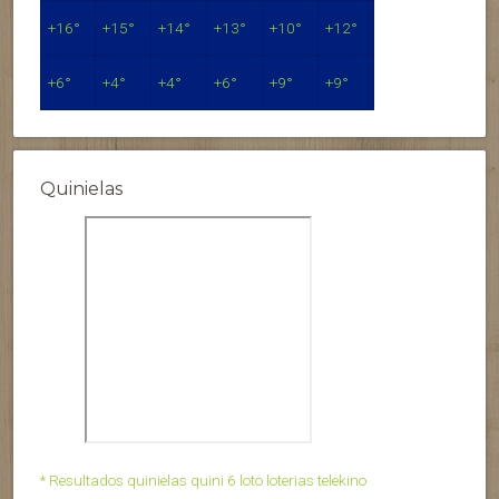
+
16°
+
15°
+
14°
+
13°
+
10°
+
12°
+
6°
+
4°
+
4°
+
6°
+
9°
+
9°
Quinielas
* Resultados quinielas quini 6 loto loterias telekino