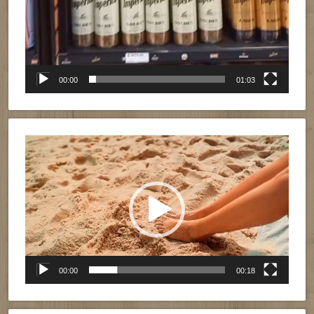
00:00
01:03
Reproductor
de
vídeo
00:00
00:18