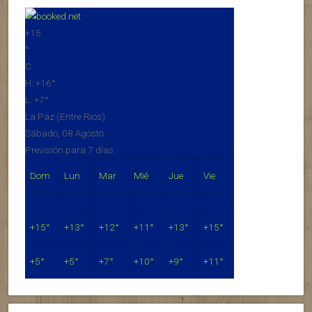
+
15
°
C
H:
+
16°
L:
+
7°
La Paz (Entre Rios)
Sábado, 08 Agosto
Previsión para 7 días
Dom
Lun
Mar
Mié
Jue
Vie
+
15°
+
13°
+
12°
+
11°
+
13°
+
15°
+
5°
+
5°
+
7°
+
10°
+
9°
+
11°