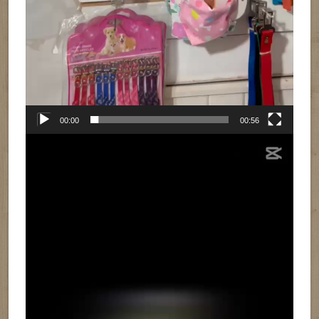
00:00
00:56
Reproductor
de
vídeo