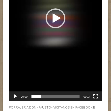
00:00
00:14
FORRAJERIA DON «FAUSTO» VICITANOS EN FACEBOOK E