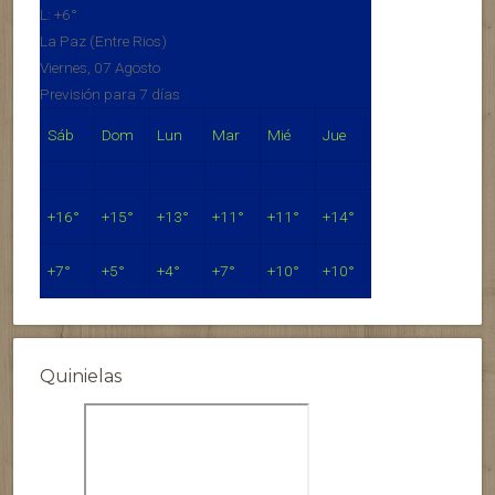
L:
+
6°
La Paz (Entre Rios)
Viernes, 07 Agosto
Previsión para 7 días
Sáb
Dom
Lun
Mar
Mié
Jue
+
16°
+
15°
+
13°
+
11°
+
11°
+
14°
+
7°
+
5°
+
4°
+
7°
+
10°
+
10°
Quinielas