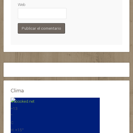
Web
Clima
+
13
°
C
H:
+
15°