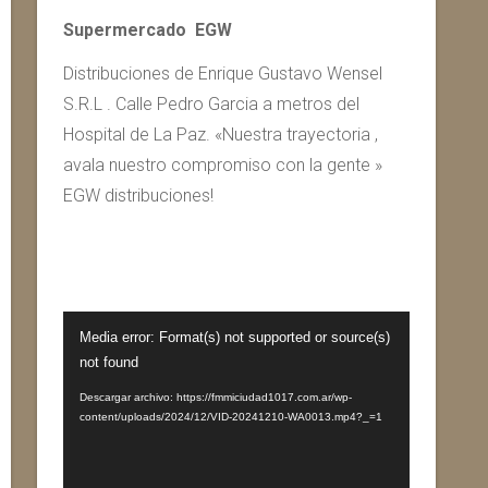
Supermercado EGW
Distribuciones de Enrique Gustavo Wensel
S.R.L . Calle Pedro Garcia a metros del
Hospital de La Paz. «Nuestra trayectoria ,
avala nuestro compromiso con la gente »
EGW distribuciones!
Reproductor
Media error: Format(s) not supported or source(s)
de
not found
vídeo
Descargar archivo: https://fmmiciudad1017.com.ar/wp-
content/uploads/2024/12/VID-20241210-WA0013.mp4?_=1