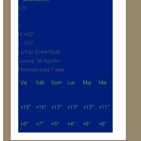
+
20
°
C
H:
+
22°
L:
+
10°
La Paz (Entre Rios)
Jueves, 06 Agosto
Previsión para 7 días
Vie
Sáb
Dom
Lun
Mar
Mié
+
15°
+
16°
+
15°
+
13°
+
13°
+
11°
+
6°
+
7°
+
5°
+
4°
+
6°
+
6°