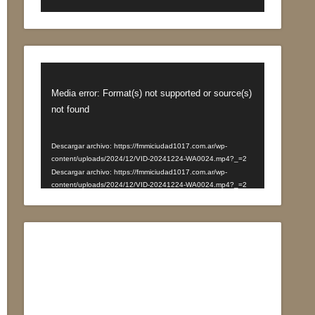
Reproductor
de
Media error: Format(s) not supported or source(s)
vídeo
not found
Descargar archivo: https://fmmiciudad1017.com.ar/wp-
content/uploads/2024/12/VID-20241224-WA0024.mp4?_=2
Descargar archivo: https://fmmiciudad1017.com.ar/wp-
content/uploads/2024/12/VID-20241224-WA0024.mp4?_=2