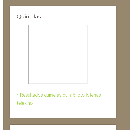
Quinielas
* Resultados quinielas quini 6 loto loterias
telekino