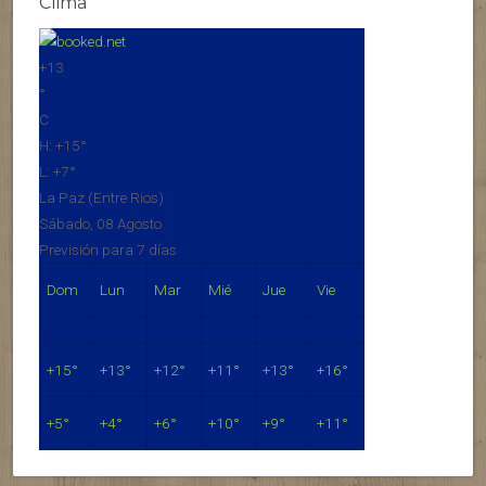
Clima
+
13
°
C
H:
+
15°
L:
+
7°
La Paz (Entre Rios)
Sábado, 08 Agosto
Previsión para 7 días
Dom
Lun
Mar
Mié
Jue
Vie
+
15°
+
13°
+
12°
+
11°
+
13°
+
16°
+
5°
+
4°
+
6°
+
10°
+
9°
+
11°