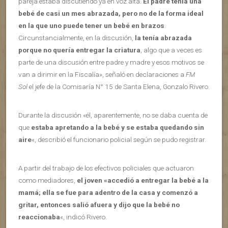
pareja estaba discutiendo ya en voz alta.
El padre tenía una
bebé de casi un mes abrazada, pero no de la forma ideal
en la que uno puede tener un bebé en brazos
.
Circunstancialmente, en la discusión,
la tenía abrazada
porque no quería entregar la criatura
, algo que a veces es
parte de una discusión entre padre y madre y esos motivos se
van a dirimir en la Fiscalía», señaló en declaraciones a
FM
Sol
el jefe de la Comisaría N° 15 de Santa Elena, Gonzalo Rivero.
Durante la discusión «él, aparentemente, no se daba cuenta de
que
estaba apretando a la bebé y se estaba quedando sin
aire
«, describió el funcionario policial según se pudo registrar.
A partir del trabajo de los efectivos policiales que actuaron
como mediadores,
el joven «accedió a entregar la bebé a la
mamá; ella se fue para adentro de la casa y comenzó a
gritar, entonces salió afuera y dijo que la bebé no
reaccionaba
«, indicó Rivero.