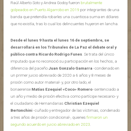
Raúl Alberto Soto y Andrea Godoy fueron
brutalmente
golpeados en Puerto Algarrobo en 2019
por integrantes de una
banda que pretendía robarles una cuantiosa suma en dólares
que no existía, tras lo cual los delincuentes huyeron en lancha.
Desde el lunes 9 hasta el lunes 16 de septiembre, se
desarrollará en los Tribunales de La Paz el debate oral y
público contra Ricardo Rodrigo Funes
. Se trata del único
imputado que no reconoció su participación en los hechos, a
diferencia del paceño
Juan Gonzalo Gamarra
-condenado en
un primer juicio abreviado de 2020 a 6 años y 8 meses de
prisión como autor material- y, por otro lado, el
bonaerense
Matías Ezequiel «Coco» Romero
-sentenciado a
un año y medio de prisión efectiva como partícipe necesario- y
el ciudadano de Hernandarias
Christian Ezequiel
Bertonchini
-cuñado y entregador de las víctimas, condenado
a tres años de prisión condicional-, quienes
firmaron un
segundo acuerdo en juicio abreviado en 2023
.