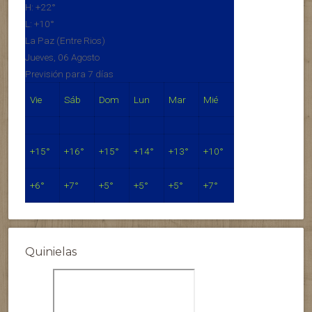
H:
+
22°
L:
+
10°
La Paz (Entre Rios)
Jueves, 06 Agosto
Previsión para 7 días
Vie
Sáb
Dom
Lun
Mar
Mié
+
15°
+
16°
+
15°
+
14°
+
13°
+
10°
+
6°
+
7°
+
5°
+
5°
+
5°
+
7°
Quinielas