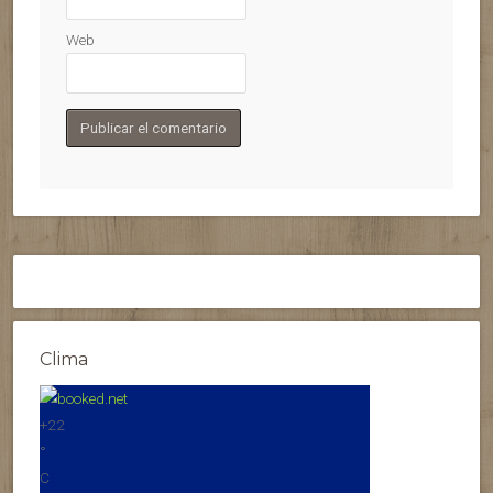
Web
Clima
+
22
°
C