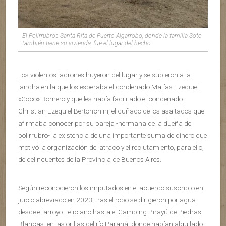
El Polirrubros Santa Rita de Puerto Algarrobo, donde la familia Soto
también tiene su vivienda, fue el lugar del hecho.
Los violentos ladrones huyeron del lugar y se subieron a la
lancha en la que los esperaba el condenado Matías Ezequiel
«Coco» Romero y que les había facilitado el condenado
Christian Ezequiel Bertonchini, el cuñado de los asaltados que
afirmaba conocer por su pareja -hermana de la dueña del
polirrubro- la existencia de una importante suma de dinero que
motivó la organización del atraco y el reclutamiento, para ello,
de delincuentes de la Provincia de Buenos Aires.
Según reconocieron los imputados en el acuerdo suscripto en
juicio abreviado en 2023, tras el robo se dirigieron por agua
desde el arroyo Feliciano hasta el Camping Pirayú de Piedras
Blancas, en las orillas del río Paraná, donde habían alquilado