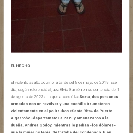
EL HECHO
El violento asalto ocurrió la tarde del 6 de mayo de 2019. Ese
día, según referenció el juez Elvio Garzón en su sentencia del 1
de agosto de 2023 a la que accedió
La Sexta
,
dos personas
armadas con un revólver y una cuchilla irrumpieron
violentamente en el polirrubos «Santa Rita» de Puerto
Algarrobo -departameto La Paz- y amenazaron a la
dueña, Andrea Godoy, mientras le pedían «los dólares»
que la mujer no tenía. Se trataba del condenado Juan