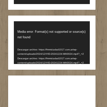
Reproductor
de
Media error: Format(s) not supported or source(s)
vídeo
not found
Descargar archivo: https://fmmiciudad1017.com.ar/wp-
content/uploads/2024/12/VID-20241224-WA0024.mp4?_=2
Descargar archivo: https://fmmiciudad1017.com.ar/wp-
content/uploads/2024/12/VID-20241224-WA0024.mp4?_=2