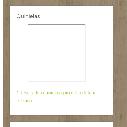
Quinielas
* Resultados quinielas quini 6 loto loterias
telekino