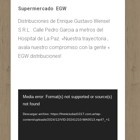
Supermercado EGW
Distribuciones de Enrique Gustavo Wensel
S.R.L . Calle Pedro Garcia a metros del
Hospital de La Paz. «Nuestra trayectoria ,
avala nuestro compromiso con la gente »
EGW distribuciones!
Reproductor
Media error: Format(s) not supported or source(s)
de
not found
vídeo
Descargar archivo: https://fmmiciudad1017.com.ar/wp-
content/uploads/2024/12/VID-20241210-WA0013.mp4?_=1