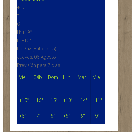
+
17
°
C
H:
+
19°
L:
+
10°
La Paz (Entre Rios)
Jueves, 06 Agosto
Previsión para 7 días
Vie
Sáb
Dom
Lun
Mar
Mié
+
15°
+
16°
+
15°
+
13°
+
14°
+
11°
+
6°
+
7°
+
5°
+
5°
+
6°
+
9°