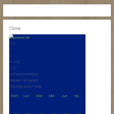
Clima
+
13
°
C
H:
+
15°
L:
+
7°
La Paz (Entre Rios)
Sábado, 08 Agosto
Previsión para 7 días
Dom
Lun
Mar
Mié
Jue
Vie