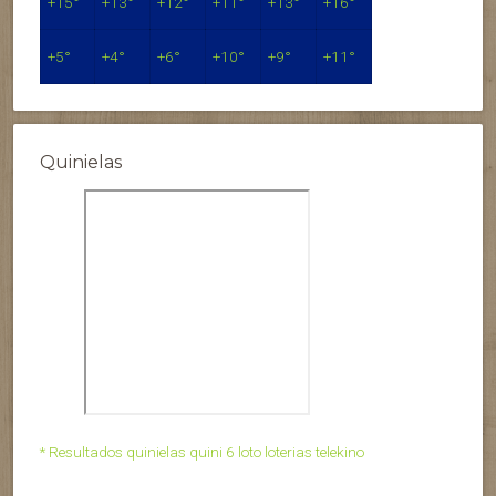
+
15°
+
13°
+
12°
+
11°
+
13°
+
16°
+
5°
+
4°
+
6°
+
10°
+
9°
+
11°
Quinielas
* Resultados quinielas quini 6 loto loterias telekino