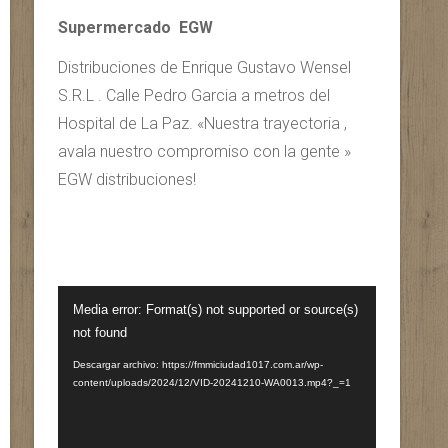
Supermercado EGW
Distribuciones de Enrique Gustavo Wensel
S.R.L . Calle Pedro Garcia a metros del
Hospital de La Paz. «Nuestra trayectoria ,
avala nuestro compromiso con la gente »
EGW distribuciones!
Reproductor
Media error: Format(s) not supported or source(s)
de
not found
vídeo
Descargar archivo: https://fmmiciudad1017.com.ar/wp-
content/uploads/2024/12/VID-20241210-WA0013.mp4?_=1