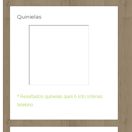
Quinielas
* Resultados quinielas quini 6 loto loterias
telekino