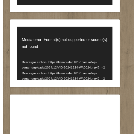
Reproductor
de
Media error: Format(s) not supported or source(s)
vídeo
not found
Descargar archivo: https://fmmiciudad1017.com.ar/wp-
content/uploads/2024/12/VID-20241224-WA0024.mp4?_=2
Descargar archivo: https://fmmiciudad1017.com.ar/wp-
content/uploads/2024/12/VID-20241224-WA0024.mp4?_=2