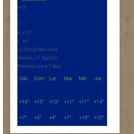
+
13
°
C
H:
+
15°
L:
+
6°
La Paz (Entre Rios)
Viernes, 07 Agosto
Previsión para 7 días
Sáb
Dom
Lun
Mar
Mié
Jue
+
16°
+
15°
+
13°
+
11°
+
11°
+
14°
+
7°
+
5°
+
4°
+
7°
+
10°
+
10°