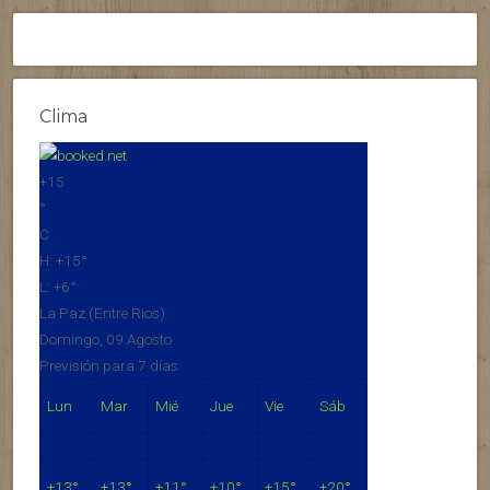
Clima
+
15
°
C
H:
+
15°
L:
+
6°
La Paz (Entre Rios)
Domingo, 09 Agosto
Previsión para 7 días
Lun
Mar
Mié
Jue
Vie
Sáb
+
13°
+
13°
+
11°
+
10°
+
15°
+
20°