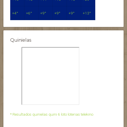
+
4°
+
6°
+
9°
+
9°
+
9°
+
13°
Quinielas
* Resultados quinielas quini 6 loto loterias telekino