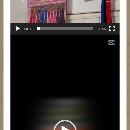
00:00
00:56
Reproductor
de
vídeo