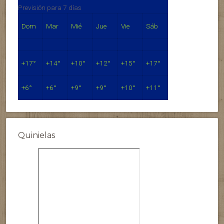
Previsión para 7 días
Dom
Mar
Mié
Jue
Vie
Sáb
+
17°
+
14°
+
10°
+
12°
+
15°
+
17°
+
6°
+
6°
+
9°
+
9°
+
10°
+
11°
Quinielas