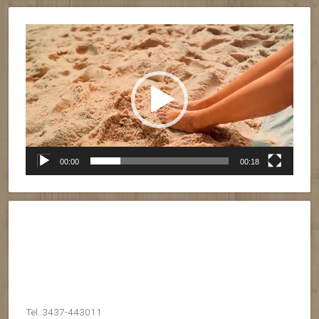
Reproductor
de
vídeo
00:00
00:18
Tel.:3437-443011