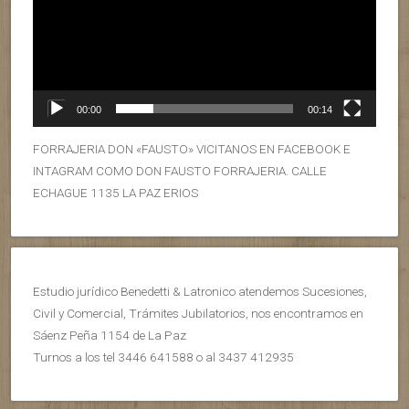
00:00
00:14
FORRAJERIA DON «FAUSTO» VICITANOS EN FACEBOOK E
INTAGRAM COMO DON FAUSTO FORRAJERIA. CALLE
ECHAGUE 1135 LA PAZ ERIOS
Estudio jurídico Benedetti & Latronico atendemos Sucesiones,
Civil y Comercial, Trámites Jubilatorios, nos encontramos en
Sáenz Peña 1154 de La Paz
Turnos a los tel 3446 641588 o al 3437 412935