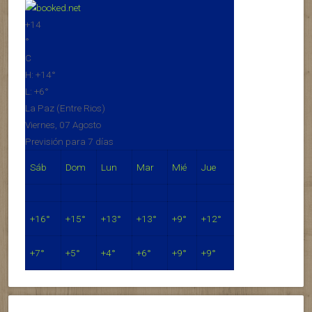
+
14
°
C
H:
+
14°
L:
+
6°
La Paz (Entre Rios)
Viernes, 07 Agosto
Previsión para 7 días
Sáb
Dom
Lun
Mar
Mié
Jue
+
16°
+
15°
+
13°
+
13°
+
9°
+
12°
+
7°
+
5°
+
4°
+
6°
+
9°
+
9°