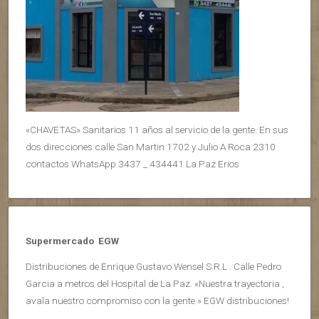
«CHAVETAS» Sanitarios 11 años al servicio de la gente. En sus
dos direcciones calle San Martin 1702 y Julio A Roca 2310
contactos WhatsApp 3437 _ 434441 La Paz Erios
Supermercado EGW
Distribuciones de Enrique Gustavo Wensel S.R.L . Calle Pedro
Garcia a metros del Hospital de La Paz. «Nuestra trayectoria ,
avala nuestro compromiso con la gente » EGW distribuciones!