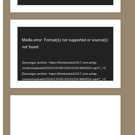
Reproductor
de
Media error: Format(s) not supported or source(s)
vídeo
not found
Descargar archivo: https://fmmiciudad1017.com.ar/wp-
content/uploads/2024/12/VID-20241224-WA0024.mp4?_=2
Descargar archivo: https://fmmiciudad1017.com.ar/wp-
content/uploads/2024/12/VID-20241224-WA0024.mp4?_=2