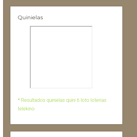
Quinielas
* Resultados quinielas quini 6 loto loterias
telekino