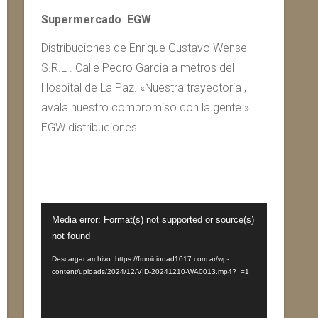
Supermercado EGW
Distribuciones de Enrique Gustavo Wensel
S.R.L . Calle Pedro Garcia a metros del
Hospital de La Paz. «Nuestra trayectoria ,
avala nuestro compromiso con la gente »
EGW distribuciones!
Reproductor
Media error: Format(s) not supported or source(s)
de
not found
vídeo
Descargar archivo: https://fmmiciudad1017.com.ar/wp-
content/uploads/2024/12/VID-20241210-WA0013.mp4?_=1