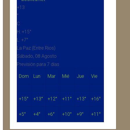
+
13
°
C
H:
+
15°
L:
+
7°
La Paz (Entre Rios)
Sábado, 08 Agosto
Previsión para 7 días
Dom
Lun
Mar
Mié
Jue
Vie
+
15°
+
13°
+
12°
+
11°
+
13°
+
16°
+
5°
+
4°
+
6°
+
10°
+
9°
+
11°