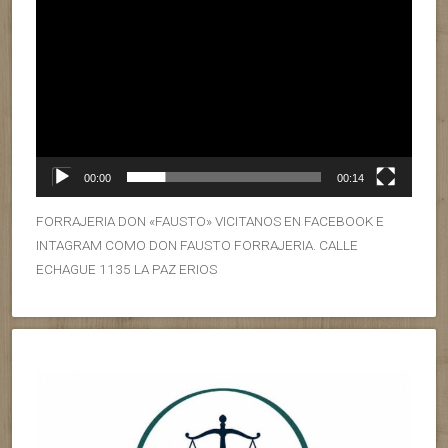
00:00
00:14
FORRAJERIA DON «FAUSTO» VICITANOS EN FACEBOOK E
INTAGRAM COMO DON FAUSTO FORRAJERIA. CALLE
ECHAGUE 1135 LA PAZ ERIOS