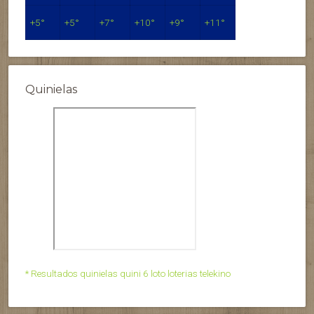
+
5°
+
5°
+
7°
+
10°
+
9°
+
11°
Quinielas
* Resultados quinielas quini 6 loto loterias telekino