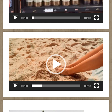
00:00
01:03
Reproductor
de
vídeo
00:00
00:18