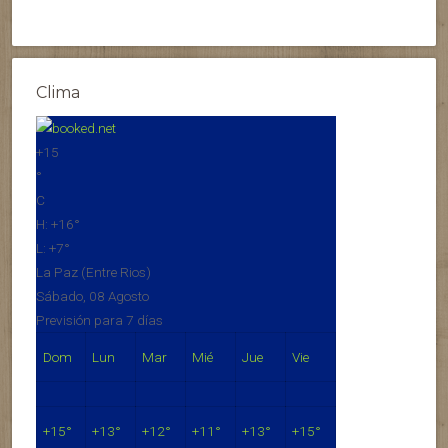
Clima
+
15
°
C
H:
+
16°
L:
+
7°
La Paz (Entre Rios)
Sábado, 08 Agosto
Previsión para 7 días
Dom
Lun
Mar
Mié
Jue
Vie
+
15°
+
13°
+
12°
+
11°
+
13°
+
15°