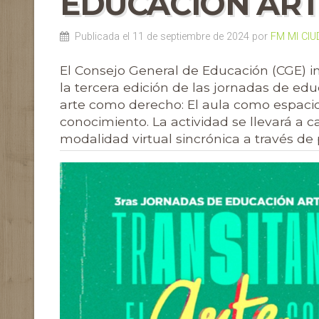
EDUCACIÓN ART
Publicada el 11 de septiembre de 2024 por
FM MI CI
El Consejo General de Educación (CGE) in
la tercera edición de las jornadas de educ
arte como derecho: El aula como espacio i
conocimiento. La actividad se llevará a c
modalidad virtual sincrónica a través de 