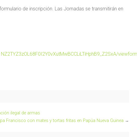
formulario de inscripción. Las Jornadas se transmitirán en
qf1NZ2TYZ3zOL68F0I2Y0vXutMwBCCLiLTiHphB9_Z2SxA/viewfor
ación ilegal de armas
Papa Francisco con mates y tortas fritas en Papúa Nueva Guinea
→