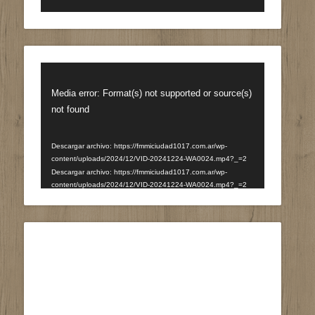
Reproductor
de
Media error: Format(s) not supported or source(s)
vídeo
not found
Descargar archivo: https://fmmiciudad1017.com.ar/wp-
content/uploads/2024/12/VID-20241224-WA0024.mp4?_=2
Descargar archivo: https://fmmiciudad1017.com.ar/wp-
content/uploads/2024/12/VID-20241224-WA0024.mp4?_=2