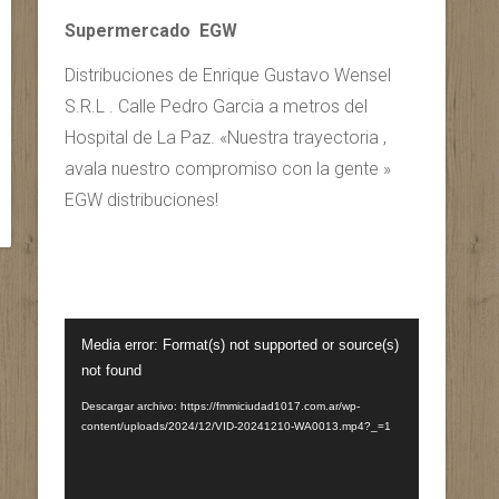
Supermercado EGW
Distribuciones de Enrique Gustavo Wensel
S.R.L . Calle Pedro Garcia a metros del
Hospital de La Paz. «Nuestra trayectoria ,
avala nuestro compromiso con la gente »
EGW distribuciones!
Reproductor
Media error: Format(s) not supported or source(s)
de
not found
vídeo
Descargar archivo: https://fmmiciudad1017.com.ar/wp-
content/uploads/2024/12/VID-20241210-WA0013.mp4?_=1