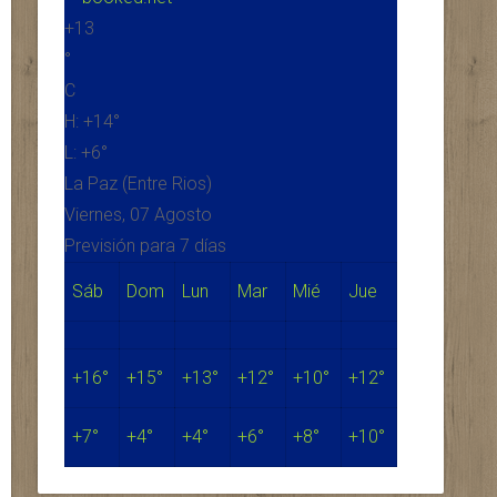
+
13
°
C
H:
+
14°
L:
+
6°
La Paz (Entre Rios)
Viernes, 07 Agosto
Previsión para 7 días
Sáb
Dom
Lun
Mar
Mié
Jue
+
16°
+
15°
+
13°
+
12°
+
10°
+
12°
+
7°
+
4°
+
4°
+
6°
+
8°
+
10°