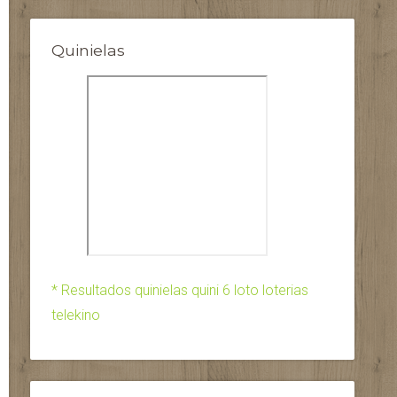
Quinielas
* Resultados quinielas quini 6 loto loterias
telekino