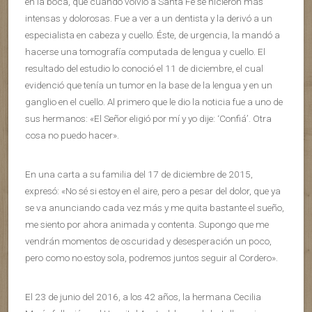
en la boca, que cuando volvió a Santa Fe se hicieron más
intensas y dolorosas. Fue a ver a un dentista y la derivó a un
especialista en cabeza y cuello. Éste, de urgencia, la mandó a
hacerse una tomografía computada de lengua y cuello. El
resultado del estudio lo conoció el 11 de diciembre, el cual
evidenció que tenía un tumor en la base de la lengua y en un
ganglio en el cuello. Al primero que le dio la noticia fue a uno de
sus hermanos: «El Señor eligió por mí y yo dije: ‘Confiá’. Otra
cosa no puedo hacer».
En una carta a su familia del 17 de diciembre de 2015,
expresó: «No sé si estoy en el aire, pero a pesar del dolor, que ya
se va anunciando cada vez más y me quita bastante el sueño,
me siento por ahora animada y contenta. Supongo que me
vendrán momentos de oscuridad y desesperación un poco,
pero como no estoy sola, podremos juntos seguir al Cordero».
El 23 de junio del 2016, a los 42 años, la hermana Cecilia