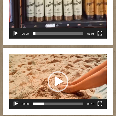
00:00
01:03
Reproductor
de
vídeo
00:00
00:18