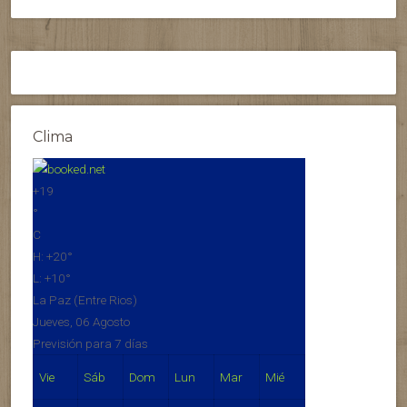
Clima
+
19
°
C
H:
+
20°
L:
+
10°
La Paz (Entre Rios)
Jueves, 06 Agosto
Previsión para 7 días
Vie
Sáb
Dom
Lun
Mar
Mié