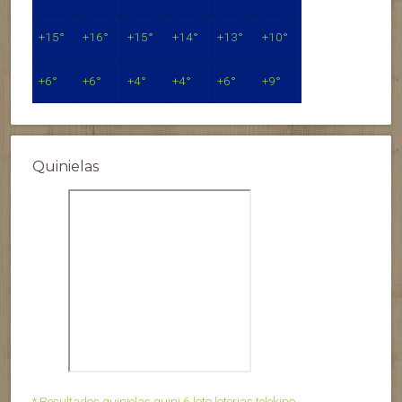
+
15°
+
16°
+
15°
+
14°
+
13°
+
10°
+
6°
+
6°
+
4°
+
4°
+
6°
+
9°
Quinielas
* Resultados quinielas quini 6 loto loterias telekino