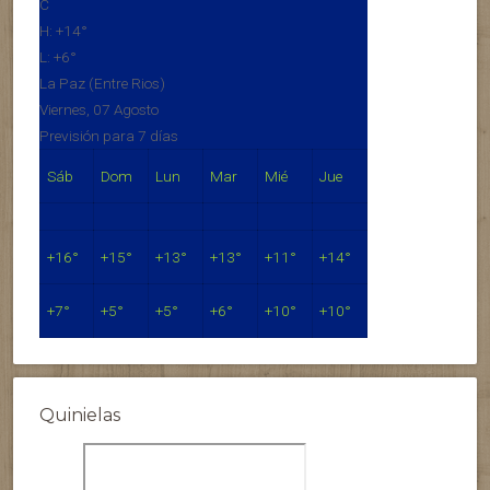
C
H:
+
14°
L:
+
6°
La Paz (Entre Rios)
Viernes, 07 Agosto
Previsión para 7 días
Sáb
Dom
Lun
Mar
Mié
Jue
+
16°
+
15°
+
13°
+
13°
+
11°
+
14°
+
7°
+
5°
+
5°
+
6°
+
10°
+
10°
Quinielas