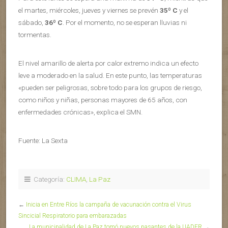
el martes, miércoles, jueves y viernes se prevén
35º C
y el
sábado,
36º C
. Por el momento, no se esperan lluvias ni
tormentas.
El nivel amarillo de alerta por calor extremo indica un efecto
leve a moderado en la salud. En este punto, las temperaturas
«pueden ser peligrosas, sobre todo para los grupos de riesgo,
como niños y niñas, personas mayores de 65 años, con
enfermedades crónicas», explica el SMN.
Fuente: La Sexta
Categoría:
CLIMA
,
La Paz
←
Inicia en Entre Ríos la campaña de vacunación contra el Virus
Sincicial Respiratorio para embarazadas
La municipalidad de La Paz tomó nuevos pasantes de la UADER
→