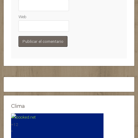
Web
Clima
+
12
°