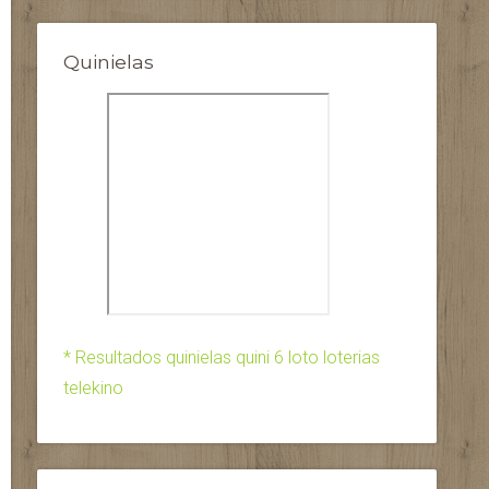
Quinielas
* Resultados quinielas quini 6 loto loterias
telekino