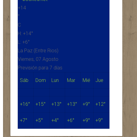
+
14
°
C
H:
+
14°
L:
+
6°
La Paz (Entre Rios)
Viernes, 07 Agosto
Previsión para 7 días
Sáb
Dom
Lun
Mar
Mié
Jue
+
16°
+
15°
+
13°
+
13°
+
9°
+
12°
+
7°
+
5°
+
4°
+
6°
+
9°
+
9°